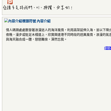
內容介紹
情人碼頭處處散發著浪漫迷人的海洋風情，利用高架延伸入海，並以下降
夜晚，漫步或駐足木棧道上，欣賞興達港不同時段的迥異風情，浪漫的氣
與海天融合成一體，戀戀難捨，渾然忘我。
[
回