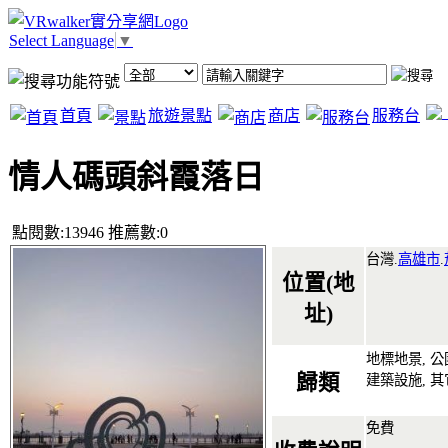
Select Language
▼
首頁
旅遊景點
商店
服務台
情人碼頭斜霞落日
點閱數:13946 推薦數:0
台灣.
高雄市
.
位置(地
址)
地標地景, 公
歸類
建築設施, 其
免費