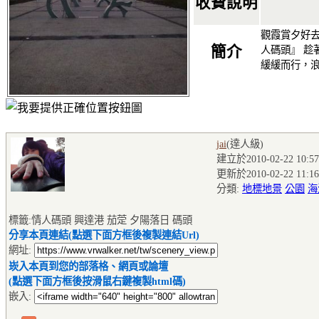
收費說明
觀霞賞夕好去
簡介
人碼頭』 趁
緩緩而行，
jai
(達人級
)
建立於2010-02-22 10:57
更新於2010-02-22 11:16
分類:
地標地景
公園
海
標籤:情人碼頭 興達港 茄萣 夕陽落日 碼頭
分享本頁連結(點選下面方框後複製連結Url)
網址:
崁入本頁到您的部落格、網頁或論壇
(點選下面方框後按滑鼠右鍵複製html碼)
嵌入: