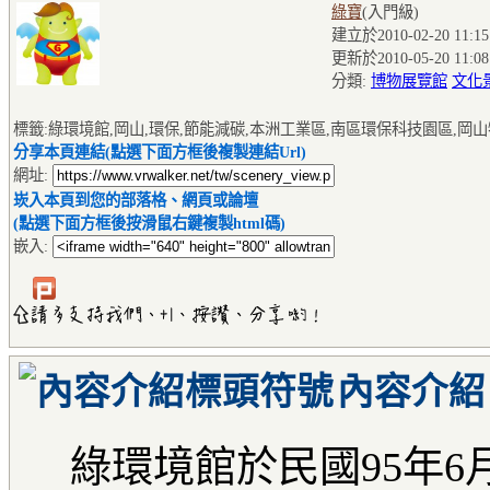
綠寶
(入門級
)
建立於2010-02-20 11:15
更新於2010-05-20 11:08
分類:
博物展覽館
文化
標籤:綠環境館,岡山,環保,節能減碳,本洲工業區,南區環保科技園區,岡山
分享本頁連結(點選下面方框後複製連結Url)
網址:
崁入本頁到您的部落格、網頁或論壇
(點選下面方框後按滑鼠右鍵複製html碼)
嵌入:
內容介紹
綠環境館於民國95年6