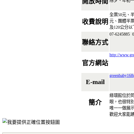
開放時間
除夕、年初
全票50元、
收費說明
元、團體半票2
及120公分
07-6245885
0
聯絡方式
http://www.gr
官方網站
greenbaby16
E-mail
綠環館位於
簡介
眼，也很特
唯一一做展
歡迎大家能