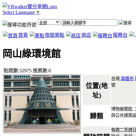
Select Language
▼
首頁
旅遊景點
商店
服務台
岡山綠環境館
點閱數:32975 推薦數:0
台灣.
高雄市
.
位置(地
號
址)
博物展覽館, 
歸類
與公共建築設
每週二至週日