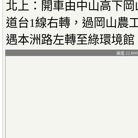
北上：開車由中山高下岡
道台1線右轉，過岡山農工
遇本洲路左轉至綠環境館
緯度:22.806