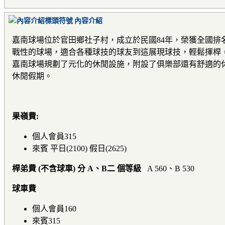
內容介紹
嘉南球場位於官田鄉社子村，成立於民國84年，榮獲全國排名第
戰性的球場，適合各種球技的球友到這展現球技，輕鬆揮桿
嘉南球場規劃了元化的休閒設施，附設了俱樂部還有舒適的
休閒假期。
果嶺費:
個人會員315
來賓 平日(2100) 假日(2625)
桿弟費 (不含球車) 分 A、B二 個等級
A 560、B 530
球車費
個人會員160
來賓315