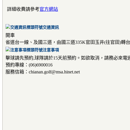
詳細收費請參考
官方網站
交通資訊
開車
省道台一線、及國三道，由國三道335K官田玉井(往官田)轉
注意事項
擊球請先預約,球隊請於15天前預約。如欲取消，請務必來電
預約專線：(06)6900016
服務信箱：chianan.golf@msa.hinet.net