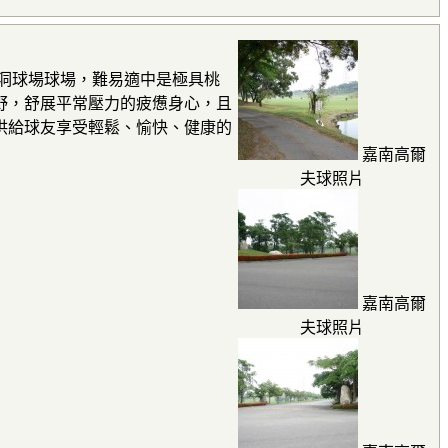
18洞球場球場，難易適中是極具桃
野，舒展平常壓力的疲憊身心，且
供給球友享受輕鬆、愉快、健康的
嘉南高爾
夫球照片
嘉南高爾
夫球照片