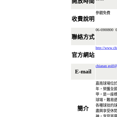
開放時間
參觀免費
收費說明
06-6900800
0
聯絡方式
http://www.ch
官方網站
chianan.golf@
E-mail
嘉南球場位於
年，榮獲全國
甲，是一座標準
球場，難易
各種球技的
簡介
盡興享受休
神，享受寬