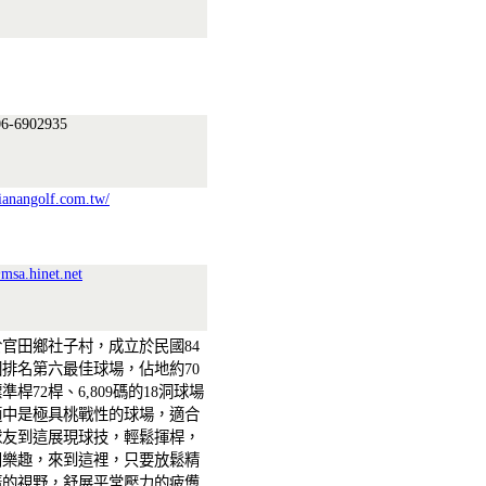
6-6902935
ianangolf.com.tw/
msa.hinet.net
官田鄉社子村，成立於民國84
排名第六最佳球場，佔地約70
桿72桿、6,809碼的18洞球場
適中是極具桃戰性的球場，適合
球友到這展現球技，輕鬆揮桿，
閒樂趣，來到這裡，只要放鬆精
廣的視野，舒展平常壓力的疲憊