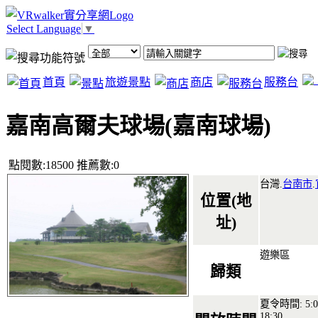
Select Language
▼
首頁
旅遊景點
商店
服務台
嘉南高爾夫球場(嘉南球場)
點閱數:18500 推薦數:0
台灣.
台南市
.
位置(地
址)
遊樂區
歸類
夏令時間: 5:0
18:30