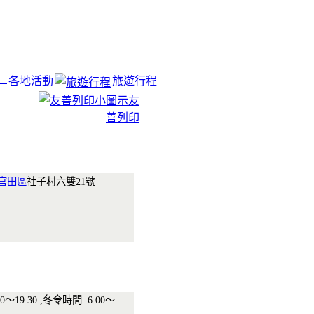
各地活動
旅遊行程
友
善列印
官田區
社子村六雙21號
0～19:30 ,冬令時間: 6:00～