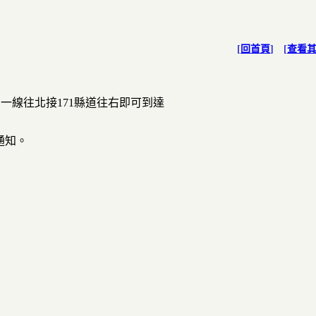
[
回首頁
] [
查看
台一線往北接171縣道往右即可到達
通知。