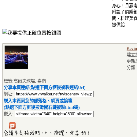
身心，且嘉
附設了俱樂
間、料理美
提供給
Kevin
建立於2
更新於2
分類
標籤:高爾夫球場, 嘉南
分享本頁連結(點選下面方框後複製連結Url)
網址:
崁入本頁到您的部落格、網頁或論壇
(點選下面方框後按滑鼠右鍵複製html碼)
嵌入: