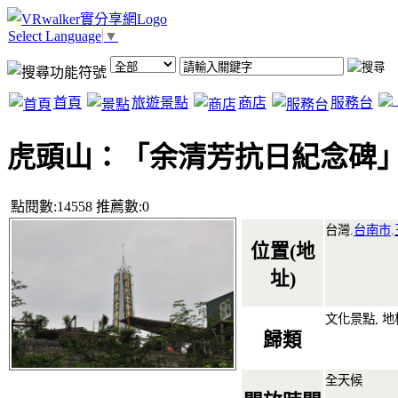
Select Language
▼
首頁
旅遊景點
商店
服務台
虎頭山：「余清芳抗日紀念碑
點閱數:14558 推薦數:0
台灣.
台南市
.
位置(地
址)
文化景點, 地
歸類
全天候