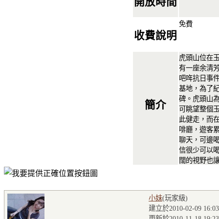
開放時間
免費
收費說明
虎頭山位在
有一座余清芳
吧哖抗日事
基地，為了
碑。虎頭山
簡介
可眺望整個
此健走，而
啡廳，遊客
聊天，可邊
信很少可以
闊的視野也
小妹
(玩家級
)
建立於2010-02-09 16:03
更新於2010-11-18 19:23