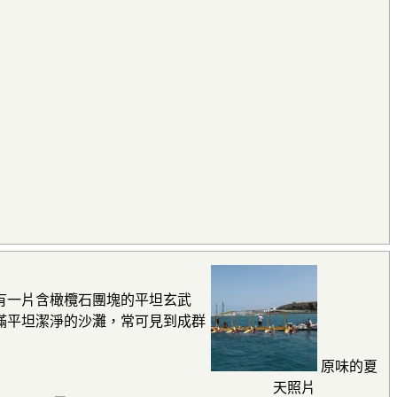
有一片含橄欖石團塊的平坦玄武
滿平坦潔淨的沙灘，常可見到成群
原味的夏
天照片