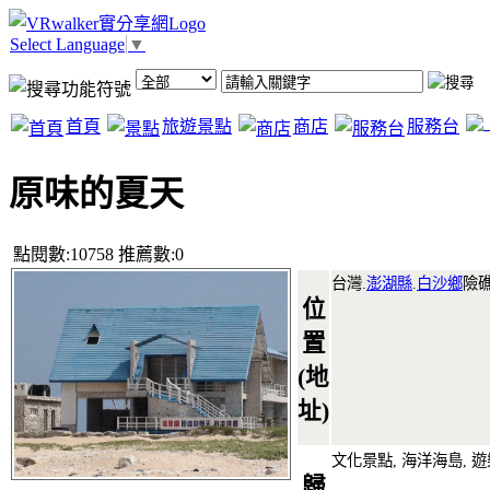
Select Language
▼
首頁
旅遊景點
商店
服務台
原味的夏天
點閱數:10758 推薦數:0
台灣.
澎湖縣
.
白沙鄉
險
位
置
(地
址)
文化景點, 海洋海島, 遊
歸