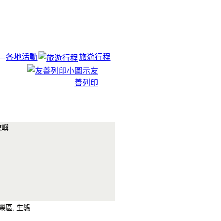
各地活動
旅遊行程
友
善列印
礁嶼
樂區, 生態