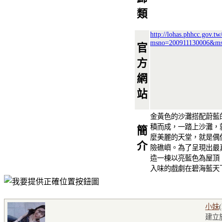
類
http://lohas.phhcc.gov.tw
msno=200911130006&m
官
方
網
站
金黃色的沙灘搭配蔚藍
積而成，一踏上沙灘，
簡
麼美麗的天堂，就是偶
介
險礁嶼。為了呈現出最
造一棟以亮藍色為屋頂
入味的戲劇在碧海藍天
小妹
建立於2