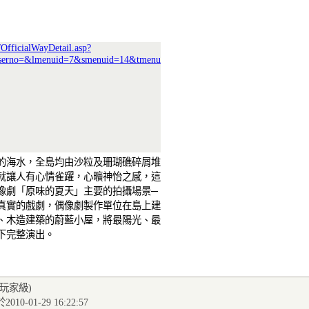
/OfficialWayDetail.asp?
serno=&lmenuid=7&smenuid=14&tmenu
的海水，全島均由沙粒及珊瑚礁碎屑堆
就讓人有心情雀躍，心曠神怡之感，這
像劇「原味的夏天」主要的拍攝場景─
真實的戲劇，偶像劇製作單位在島上建
、木造建築的蔚藍小屋，將最陽光、最
下完整演出。
(玩家級
)
010-01-29 16:22:57