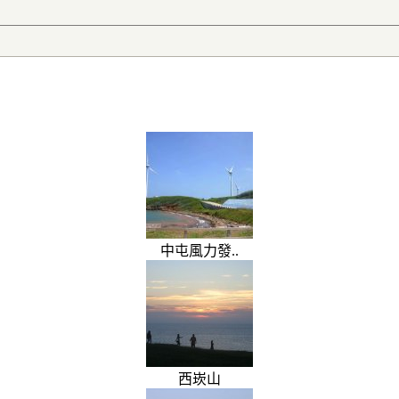
中屯風力發..
西崁山