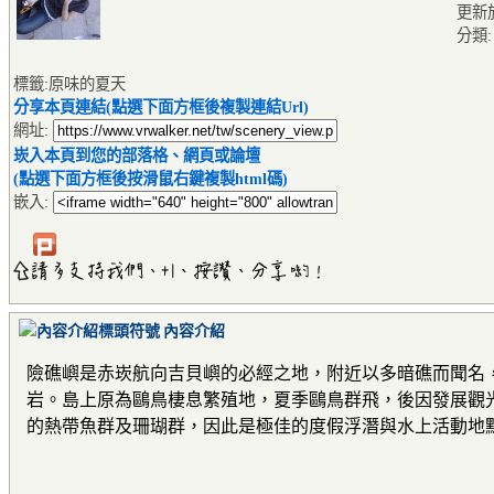
更新
分類
標籤:原味的夏天
分享本頁連結(點選下面方框後複製連結Url)
網址:
崁入本頁到您的部落格、網頁或論壇
(點選下面方框後按滑鼠右鍵複製html碼)
嵌入:
內容介紹
險礁嶼是赤崁航向吉貝嶼的必經之地，附近以多暗礁而聞名
岩。島上原為鷗鳥棲息繁殖地，夏季鷗鳥群飛，後因發展觀
的熱帶魚群及珊瑚群，因此是極佳的度假浮潛與水上活動地