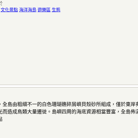
於
:
文化景點
海洋海島
遊樂區
生態
，全島由粗細不一的白色珊瑚礁碎屑嶼貝殼砂所組成，僅於東岸
光而造成鳥類大量遷徙。島嶼四周的海底資源相當豐富，全島佈
點