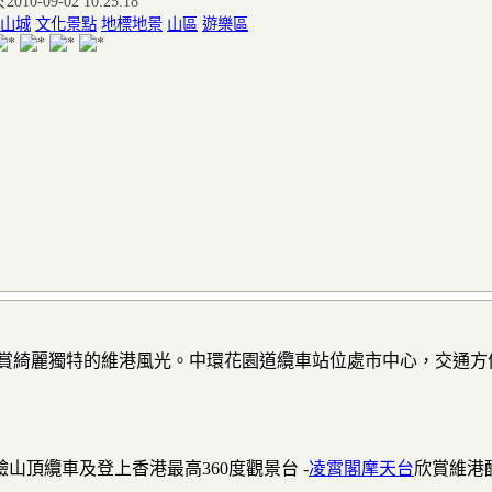
010-09-02 10:25:18
山城
文化景點
地標地景
山區
遊樂區
欣賞綺麗獨特的維港風光。中環花園道纜車站位處市中心，交通方
山頂纜車及登上香港最高360度觀景台 -
凌霄閣摩天台
欣賞維港