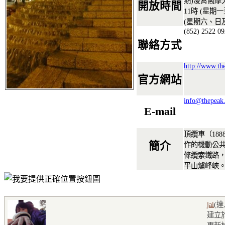
期)凌霄閣摩
開放時間
11時 (星期
(星期六、日
(852) 2522 0
聯絡方式
http://www.th
官方網站
info@thepeak
E-mail
頂纜車（18
簡介
作的機動公
條纜索鐵路
平山爐峰峽
jai
(
建立於2