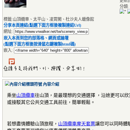
更新於2
分類:
標籤:山頂纜車、太平山、凌霄閣、杜沙夫人蠟像館
分享本頁連結(點選下面方框後複製連結Url)
網址:
崁入本頁到您的部落格、網頁或論壇
(點選下面方框後按滑鼠右鍵複製html碼)
嵌入:
內容介紹
乘坐
山頂纜車
往山頂，是最理想的交通選擇 ，沿途更可以
或接駁其它公共交通工具前往，簡單輕鬆。
若想盡情體驗山頂旅程，
山頂纜車摩天套票
讓您可以同時體驗