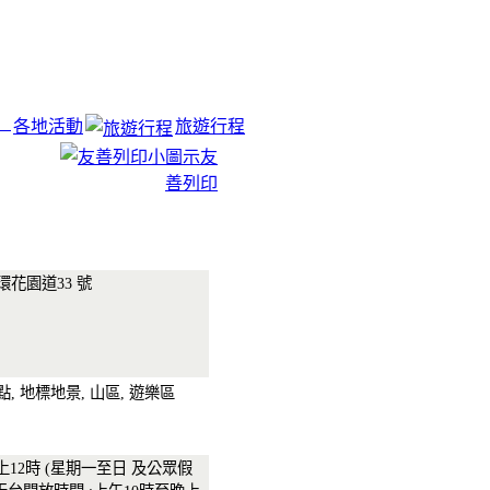
各地活動
旅遊行程
友
善列印
環花園道33 號
點, 地標地景, 山區, 遊樂區
上12時 (星期一至日 及公眾假