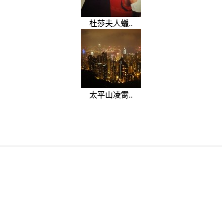
杜莎夫人蠟..
太平山凌霄..