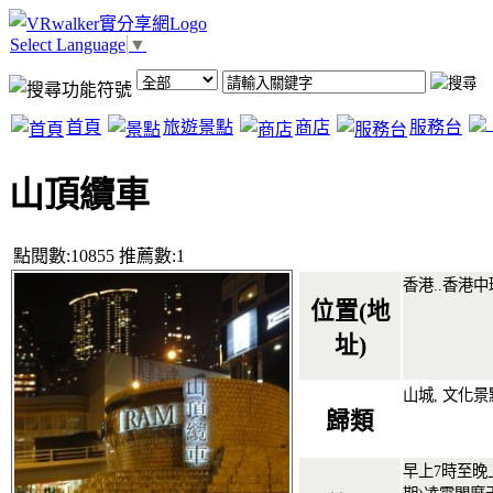
Select Language
▼
首頁
旅遊景點
商店
服務台
山頂纜車
點閱數:10855 推薦數:1
香港.
.
香港中
位置(地
址)
山城, 文化景
歸類
早上7時至晚