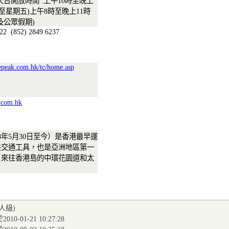
天台開放時間 :上午10時至晚上
一至星期五)上午8時至晚上11時
及公眾假期)
922
(852) 2849 6237
epeak.com.hk/tc/home.asp
.com.hk
88年5月30日至今）是香港最早運
共交通工具，也是亞洲地區第一
，來往香港島的中環花園道和太
。
達人級
)
010-01-21 10:27:28