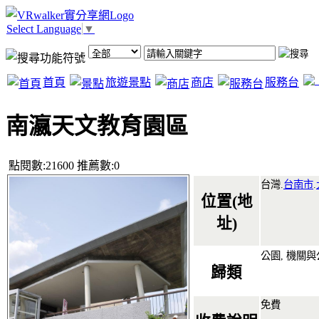
Select Language
▼
首頁
旅遊景點
商店
服務台
南瀛天文教育園區
點閱數:21600 推薦數:0
台灣.
台南市
.
位置(地
址)
公園, 機關
歸類
免費