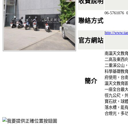
收費說明
06-5761076
0
聯絡方式
http://www.tae
官方網站
南瀛天文教
二高及東西
二重溪公山，
科學基礎教育
府使用，台
簡介
瀛天文教育
一座全台最
徑九公尺，
寶石狀，球
落水槽，能
合燈光，多