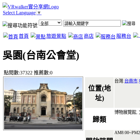
Select Language
▼
首頁
旅遊景點
商店
服務台
吳園(台南公會堂)
點閱數:37322 推薦數:0
台灣.
台南市
.
位置(地
址)
博物展覽館, 
歸類
AM8:00~PM2