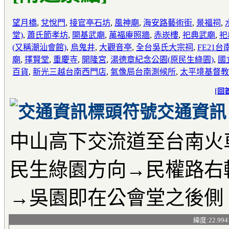
望月橋
,
兌悅門
,
接官亭石坊
,
風神廟
,
海安路藝術街
,
景福祠
,
堂)
,
蕭氏節孝坊
,
開基武廟
,
萬福庵照牆
,
赤崁樓
,
祀典武廟
,
祀
(又稱潮汕會館)
,
烏鬼井
,
大觀音亭
,
全台吳氏大宗祠
,
FE21
廟
,
擇賢堂
,
重慶寺
,
開隆宮
,
湯德章紀念公園(原民生綠園)
,
國
百貨
,
新光三越台南西門店
,
氣像局台南測候所
,
太平境基督教
[
回
交通資訊
中山高下交流道至台南火
民生綠園方向→民權路右
→吳園即在公會堂之後側
緯度:22.994