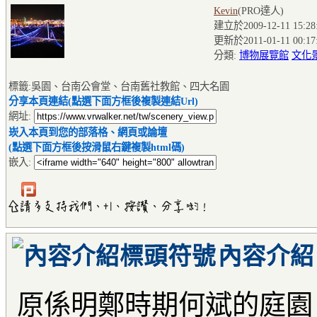
Kevin
(PRO達人
)
建立於2009-12-11 15:28
更新於2011-01-11 00:17
分類:
博物展覽館
文化
標籤:吳園、台南公會堂、台南舊社教館、四大名園
分享本頁連結(點選下面方框後複製連結Url)
網址:
崁入本頁到您的部落格、網頁或論壇
(點選下面方框後按滑鼠右鍵複製html碼)
嵌入:
內容介紹
原係明鄭時期何斌的庭園