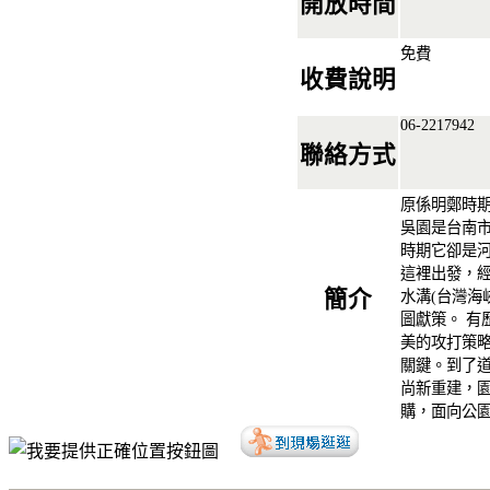
開放時間
免費
收費說明
06-2217942
聯絡方式
原係明鄭時
吳園是台南市
時期它卻是
這裡出發，
簡介
水溝(台灣海
圖獻策。 有
美的攻打策
關鍵。到了道光
尚新重建，
購，面向公