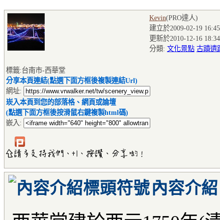
Kevin
(PRO達人
)
建立於2009-02-19 16:45
更新於2010-12-16 18:34
分類:
文化景點
古蹟遺
標籤:台南市-西華堂
分享本頁連結(點選下面方框後複製連結Url)
網址:
崁入本頁到您的部落格、網頁或論壇
(點選下面方框後按滑鼠右鍵複製html碼)
嵌入:
內容介紹