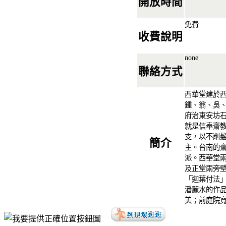
開放時間
免費
收費說明
none
聯絡方式
西華堂建於西元
鍾、翁、吳
府治東安坊
就是信奉齋
支，以不削
簡介
主。台南的
派。西華堂
及正堂兩旁
「迦葉付法
潘麗水的作
美；前庭院