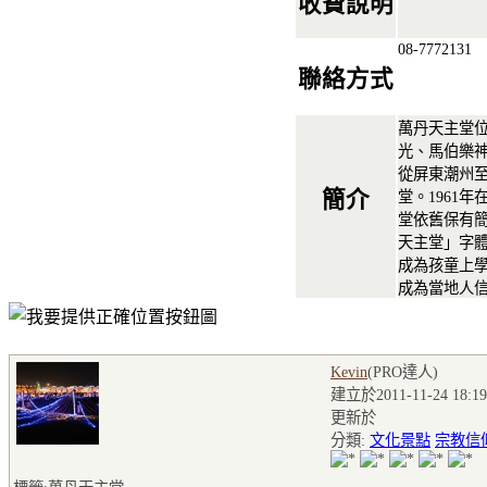
收費說明
08-7772131
聯絡方式
萬丹天主堂位
光、馬伯樂
從屏東潮州
簡介
堂。1961
堂依舊保有
天主堂」字
成為孩童上
成為當地人
Kevin
(PRO達人
)
建立於2011-11-24 18:19
更新於
分類:
文化景點
宗教信