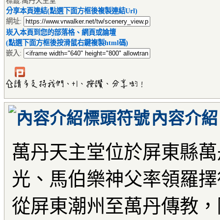
標籤:萬丹天主堂
分享本頁連結(點選下面方框後複製連結Url)
網址:
崁入本頁到您的部落格、網頁或論壇
(點選下面方框後按滑鼠右鍵複製html碼)
嵌入:
內容介紹
萬丹天主堂位於屏東縣萬丹
光、馬伯樂神父率領羅擇
從屏東潮州至萬丹傳教，