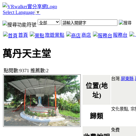
Select Language
▼
首頁
旅遊景點
商店
服務台
萬丹天主堂
點閱數:9371 推薦數:2
台灣.
屏東縣
.
位置(地
址)
文化景點, 
歸類
免費