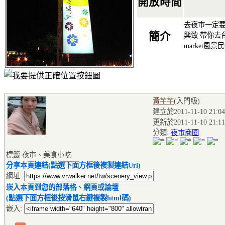
開放時間
去夜市一定
簡介
興致 帶你去台
market風
黃芊芊
(入門級
)
建立於2011-11-10 21:04
更新於2011-11-10 21:11
分類:
夜市商圈
標籤:夜市、美食小吃
分享本頁連結(點選下面方框後複製連結Url)
網址:
崁入本頁到您的部落格、網頁或論壇
(點選下面方框後按滑鼠右鍵複製html碼)
嵌入: