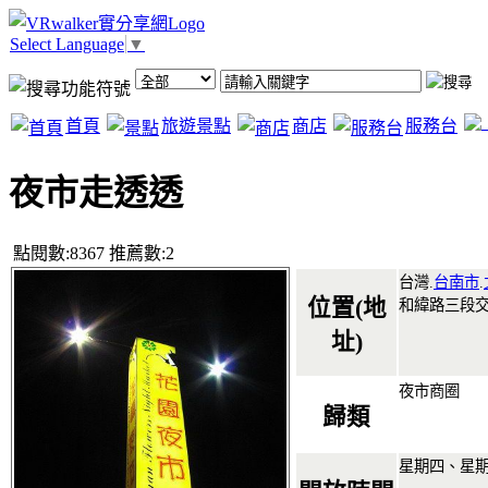
Select Language
▼
首頁
旅遊景點
商店
服務台
夜市走透透
點閱數:8367 推薦數:2
台灣.
台南市
.
位置(地
和緯路三段
址)
夜市商圈
歸類
星期四、星