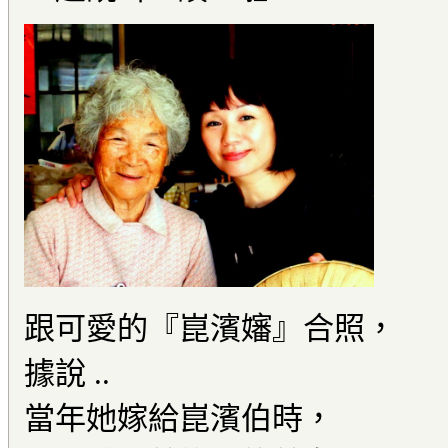
跟可愛的『崑濱嬸』合照，
據說 ..
當年她嫁給崑濱伯時，