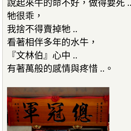
說起來牛的命不好，做得要死 .
牠很乖，
我捨不得賣掉牠 ..
看著相伴多年的水牛，
『文林伯』心中 ..
有著萬般的感情與疼惜 ..。