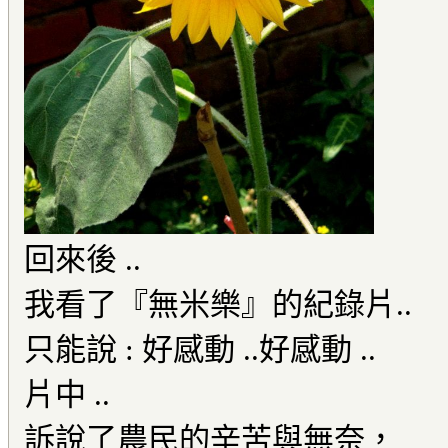
回來後 ..
我看了『無米樂』的紀錄片..
只能說 : 好感動 ..好感動 ..
片中 ..
訴說了農民的辛苦與無奈，