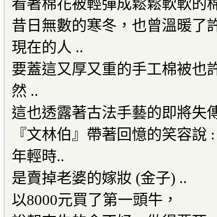
看著棉花被輕彈成鬆鬆軟軟的
昔日無數的寒冬，也曾溫暖了
現在的人 ..
要蓋這又厚又重的手工棉被也許
然 ..
這也透露著古法手藝的即將失傳沒
『文林伯』帶著回憶的笑容說 :
年輕時..
是賣掉老婆的嫁妝 (金子) ..
以8000元買了第一頭牛，