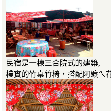
民宿是一棟三合院式的建築,
樸實的竹桌竹椅，搭配阿嬷ㄟ