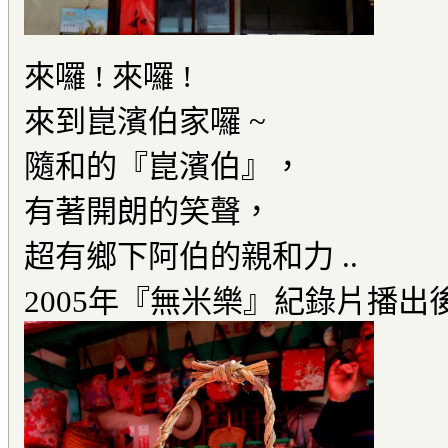
來囉 ! 來囉 !
來到崑濱伯家囉 ~
隨和的『崑濱伯』，
有著開朗的笑聲，
超有鄉下阿伯的親和力 ..
2005年『無米樂』紀錄片播出