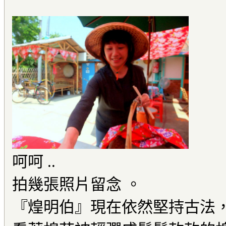
呵呵 ..
拍幾張照片留念 。
『煌明伯』現在依然堅持古法