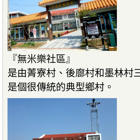
『無米樂社區』
是由菁寮村、後廍村和墨林村
是個很傳統的典型鄉村。