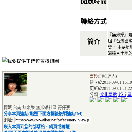
開放時間
聯絡方式
『無米樂』是
簡介
屆『台灣國
獎， 主要是
灣這片土地的故
書羚
(PRO達人
)
建立於2011-09-01 16:19
更新於2011-09-01 21:22
分類:
文化景點
老街
農
標籤:台南 無米樂 無米樂社區 菁仔寮
分享本頁連結(點選下面方框後複製連結Url)
網址:
崁入本頁到您的部落格、網頁或論壇