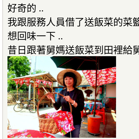
好奇的 ..
我跟服務人員借了送飯菜的菜
想回味一下 ..
昔日跟著舅媽送飯菜到田裡給舅舅