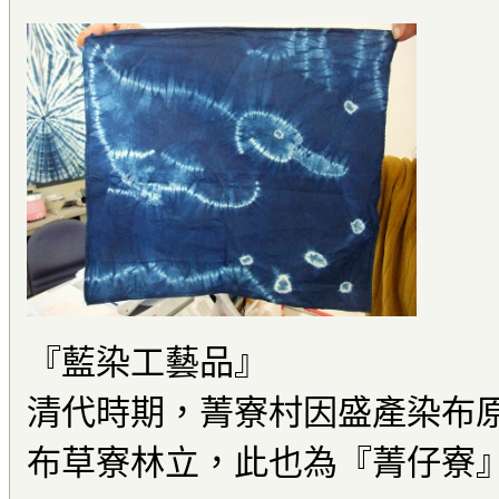
『藍染工藝品』
清代時期，菁寮村因盛產染布
布草寮林立，此也為『菁仔寮