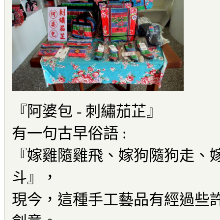
『阿婆包 - 刺繡茄芷』
有一句古早俗語 :
『嫁雞隨雞飛、嫁狗隨狗走、
斗』，
現今，這種手工藝品有經過些