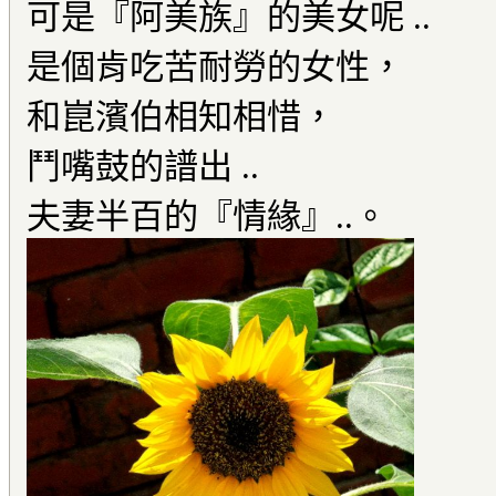
可是『阿美族』的美女呢 ..
是個肯吃苦耐勞的女性，
和崑濱伯相知相惜，
鬥嘴鼓的譜出 ..
夫妻半百的『情緣』..。