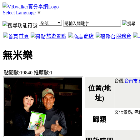
Select Language
▼
首頁
旅遊景點
商店
服務台
無米樂
點閱數:19840 推薦數:1
台灣.
台南市
.
位置(地
址)
文化景點, 老街
歸類