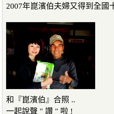
2007年崑濱伯夫婦又得到全
和『崑濱伯』合照 ..
一起說聲 " 讚 " 啦 !