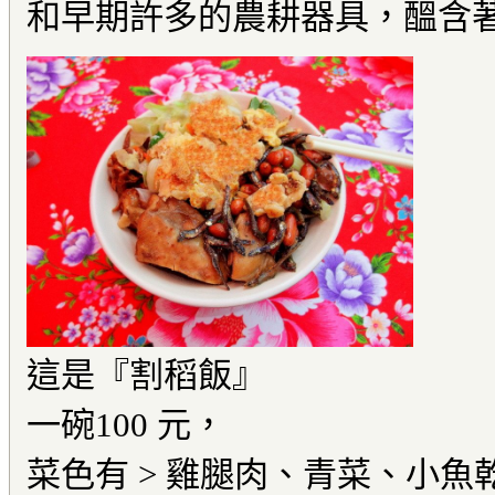
和早期許多的農耕器具，醞含著
這是『割稻飯』
一碗100 元，
菜色有 > 雞腿肉、青菜、小