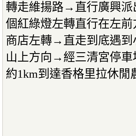
轉走維揚路→直行廣興派出
個紅綠燈左轉直行在左前
商店左轉→直走到底遇到
山上方向→經三清宮停車
約1km到達香格里拉休閒