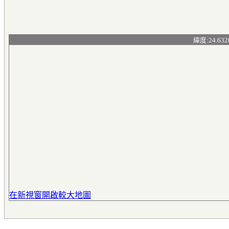
緯度:24.632
在新視窗開啟較大地圖