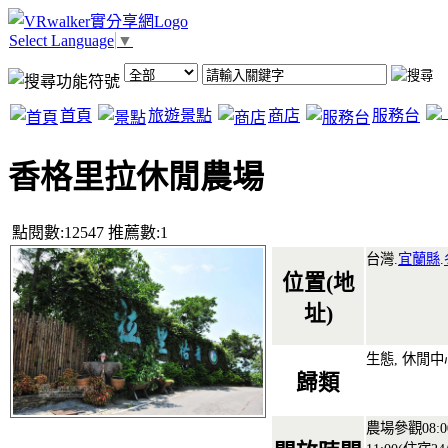
Select Language
▼
首頁
旅遊景點
商店
服務台
香格里拉休閒農場
點閱數:12547 推薦數:1
台灣.
宜蘭縣
.
位置(地
址)
生態, 休閒中
歸類
農場參觀08:0