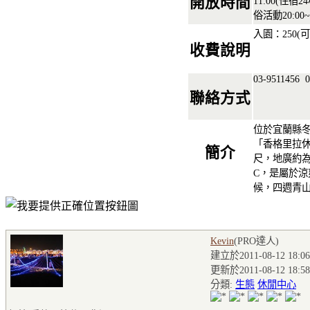
開放時間
11:00(住宿2
俗活動20:00~2
入園：250(
收費說明
03-9511456
0
聯絡方式
位於宜蘭縣
「香格里拉休
簡介
尺，地廣約為
C，是屬於
候，四週青
Kevin
(PRO達人
)
建立於2011-08-12 18:06
更新於2011-08-12 18:58
分類:
生態
休閒中心