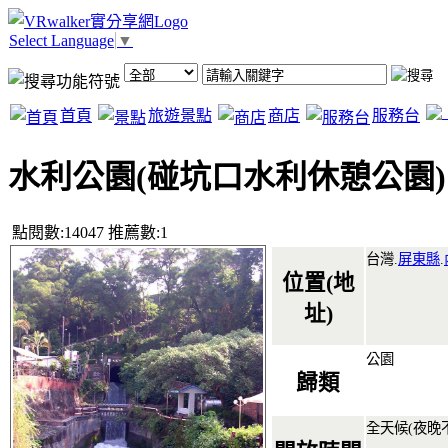
Select Language
▼
首頁
旅遊景點
商店
服務台
水利公園(碰坑口水利休憩公園)
點閱數:14047 推薦數:1
台灣.
屏東縣
.
位置(地
址)
公園
歸類
全天候(夜晚