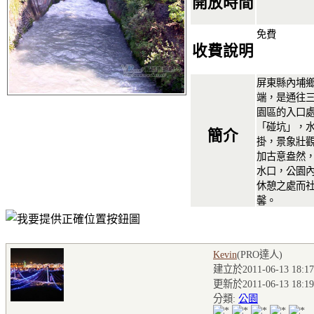
開放時間
免費
收費說明
屏東縣內埔
端，是通往
園區的入口
「碰坑」，
簡介
掛，景象壯
加古意盎然
水口，公園
休憩之處而
馨。
Kevin
(PRO達人
)
建立於2011-06-13 18:17
更新於2011-06-13 18:19
分類:
公園