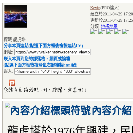
Kevin
(PRO達人
)
建立於2011-04-29 17:20
更新於2011-04-29 17:25
分類:
地標地景
標籤:龍虎塔
分享本頁連結(點選下面方框後複製連結Url)
網址:
崁入本頁到您的部落格、網頁或論壇
(點選下面方框後按滑鼠右鍵複製html碼)
嵌入:
內容介紹
龍虎塔於1976年興建，