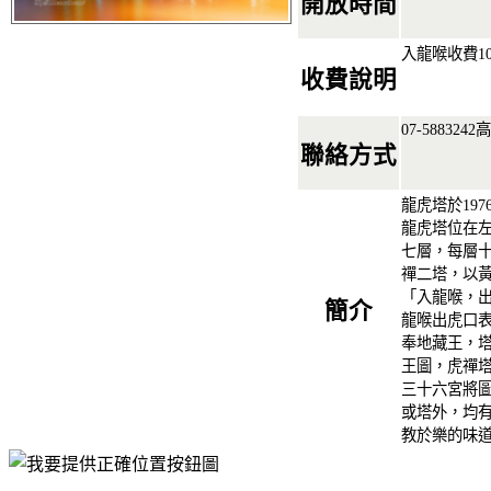
開放時間
入龍喉收費1
收費說明
07-58832
聯絡方式
龍虎塔於19
龍虎塔位在
七層，每層
禪二塔，以
「入龍喉，
簡介
龍喉出虎口
奉地藏王，
王圖，虎禪
三十六宮將
或塔外，均
教於樂的味