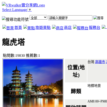
Select Language
▼
首頁
旅遊景點
商店
服務台
龍虎塔
點閱數:19830 推薦數:1
台灣.
高雄市
.
位置(地
址)
地標地景
歸類
AM8:00~PM0