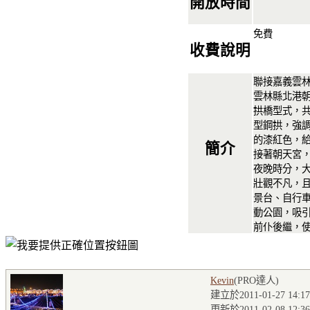
開放時間
免費
收費說明
聯接嘉義雲
雲林縣北港
拱橋型式，
型鋼拱，強
的漆紅色，
簡介
接著朝天宮
夜晚時分，
壯觀不凡，
景台、自行
動公園，吸
前仆後繼，
Kevin
(PRO達人
)
建立於2011-01-27 14:17
更新於2011-02-08 12:36