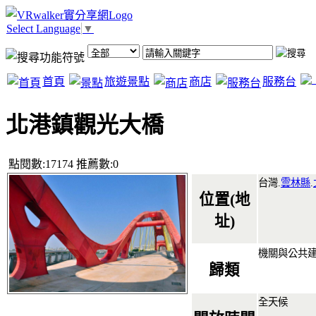
Select Language
▼
首頁
旅遊景點
商店
服務台
北港鎮觀光大橋
點閱數:17174 推薦數:0
台灣.
雲林縣
.
位置(地
址)
機關與公共
歸類
全天候