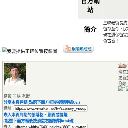
官方網
站
三峽老街長約
簡介
留存至今，民
現在還保留完
色古香！
睿糧
建立於2
更新於2
分類
標籤:三峽 老街
分享本頁連結(點選下面方框後複製連結Url)
網址:
崁入本頁到您的部落格、網頁或論壇
(點選下面方框後按滑鼠右鍵複製html碼)
嵌入: