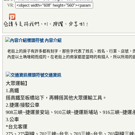
VR:
內容介紹
老街上的房子有許多都有刻字，那些字代表了姓氏、姓名、行業、店號，
內是以土埆堆砌而成的。在老街上的商家都是當時的有錢人，所以所用的建
交通資訊
大眾運輸】
1.高鐵
搭高鐵至板橋站下，再轉搭其他大眾運輸工具。
2.捷運/接駁公車
908三峽~捷運景安站、910三峽~捷運新埔站、916三峽~捷
3.公車
*台北客運
275、275副線、702三峽~台北、703三峽~台北、703副線