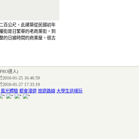
二百公尺，此建築從民國初年
權街是日繁華的老商業街，到
整的日據時間的商業屋，很古
(PRO達人
)
010-01-25 16:46:59
010-01-27 17:33:19
:
風光體驗
都會漫遊
旅遊路線
大學生這樣玩