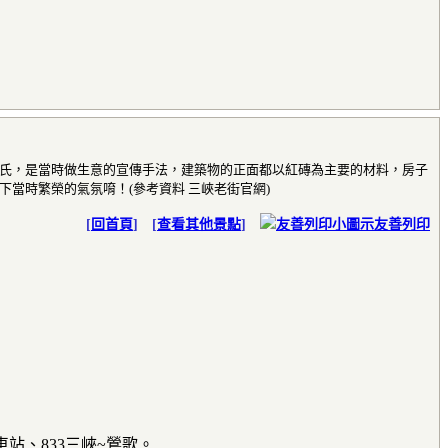
氏，是當時做生意的宣傳手法，建築物的正面都以紅磚為主要的材料，房子
當時繁榮的氣氛唷！(參考資料 三峽老街官網)
[
回首頁
] [
查看其他景點
]
友善列印
北車站、833三峽~鶯歌。