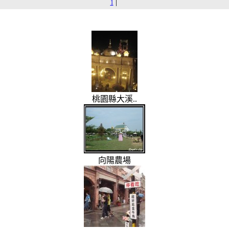
|
1
桃園縣大溪..
向陽農場