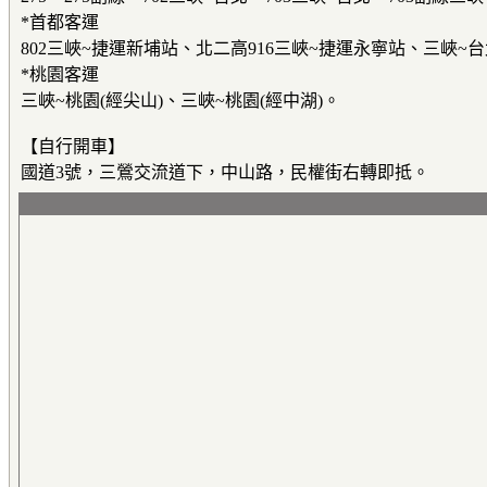
*首都客運
802三峽~捷運新埔站、北二高916三峽~捷運永寧站、三峽~台
*桃園客運
三峽~桃園(經尖山)、三峽~桃園(經中湖)。
【自行開車】
國道3號，三鶯交流道下，中山路，民權街右轉即抵。