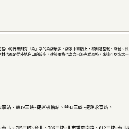
而當中的行業刻有「染」字的染店最多，店家中匾額上，都刻著堂號、店號、姓
材也都是從外地進口的較多，建築風格也富含巴洛克式風格，來這可以懷念一下
運永寧站、藍19三峽~捷運板橋站、藍43三峽~捷運永寧站。
三峽~台北、705三峽~台北、706三峽~北市重慶南路、812三峽~台