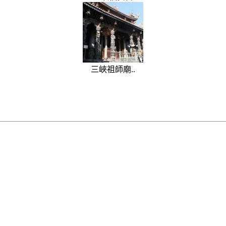
三峽祖師廟..