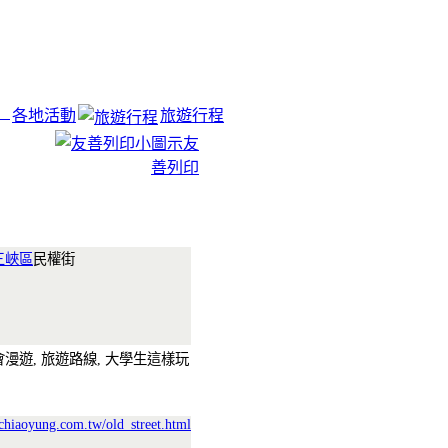
各地活動
旅遊行程
友
善列印
三峽區
民權街
會漫遊, 旅遊路線, 大學生這樣玩
chiaoyung.com.tw/old_street.html