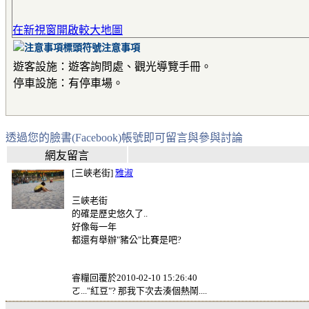
在新視窗開啟較大地圖
注意事項
遊客設施：遊客詢問處、觀光導覽手冊。
停車設施：有停車場。
透過您的臉書(Facebook)帳號即可留言與參與討論
網友留言
[三峽老街]
雅淑
三峽老街
的確是歷史悠久了..
好像每一年
都還有舉辦"豬公"比賽是吧?
睿糧回覆於2010-02-10 15:26:40
ㄛ..."紅豆"? 那我下次去湊個熱鬧....