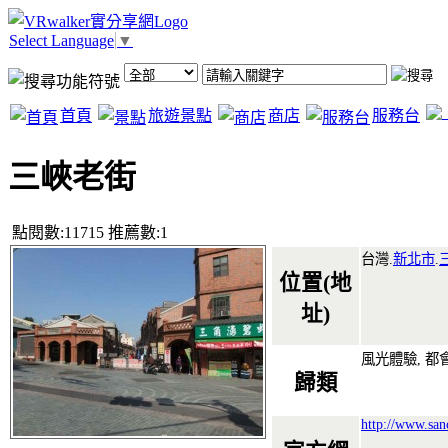
Select Language
▼
首頁
旅遊景點
商店
服務台
三峽老街
點閱數:11715 推薦數:1
台灣.
新北市
.
位置(地
址)
風光體驗, 都
歸類
http://www.san