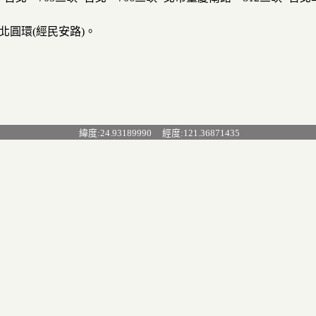
北圓環(經民安路)。
緯度:24.93189990 經度:121.36871435