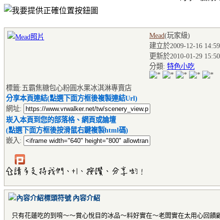
Mead
(玩家級
)
建立於2009-12-16 14:59
更新於2010-01-29 15:50
分類:
特色小吃
標籤:五霸焦糖包心粉圓水果冰淇淋專賣店
分享本頁連結(點選下面方框後複製連結Url)
網址:
崁入本頁到您的部落格、網頁或論壇
(點選下面方框後按滑鼠右鍵複製html碼)
嵌入:
內容介紹
只有花蓮吃的到唷～～賞心悅目的冰品～料好實在～老闆實在太用心回饋