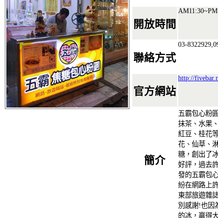
AM11:30~PM
開放時間
03-8322929,0
聯絡方式
http://fivebar
官方網站
五霸包心粉圓
抹茶、水果
紅豆、桂花等
花、仙草、
糖，創出了
簡介
好評，過去
發的五霸包
紛在網路上
東部旅遊雜
別感謝!也因
的冰，贏得