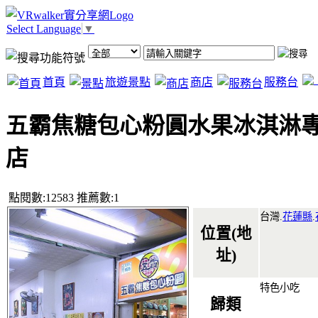
Select Language
▼
首頁
旅遊景點
商店
服務台
五霸焦糖包心粉圓水果冰淇淋
店
點閱數:12583 推薦數:1
台灣.
花蓮縣
.
位置(地
址)
特色小吃
歸類