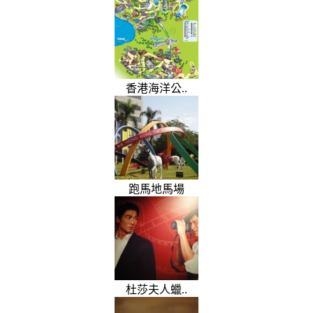
香港海洋公..
跑馬地馬場
杜莎夫人蠟..