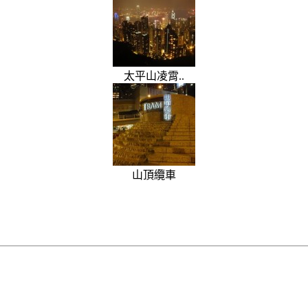
太平山凌霄..
山頂纜車