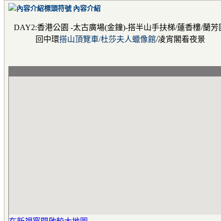
內容介紹
DAY2:香港公園 -太古廣場(金鐘)-搭半山手扶梯/蓮香樓/蘭
回中環
搭山頂覽車/杜莎夫人蠟像館
/凌宵閣看夜景