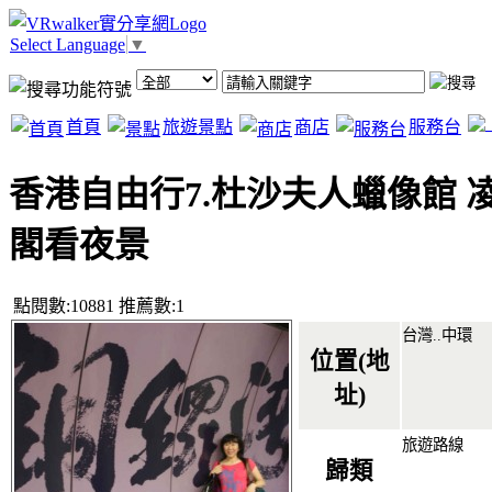
Select Language
▼
首頁
旅遊景點
商店
服務台
香港自由行7.杜沙夫人蠟像館 
閣看夜景
點閱數:10881 推薦數:1
台灣.
.
中環
位置(地
址)
旅遊路線
歸類