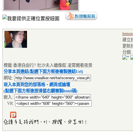
lemon
建立於2
更新於2
分類:
標籤:香港自由行7.杜沙夫人蠟像館 凌霄閣看夜景
分享本頁連結(點選下面方框後複製連結Url)
網址:
崁入本頁到您的部落格、網頁或論壇
(點選下面方框後按滑鼠右鍵複製html碼)
嵌入:
VR: