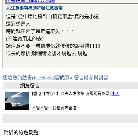
在新視窗開啟較大地圖
注意事項
但是"從中環地鐵到山頂覽車處"真的是小遠
遠到想罵人
時間就在趕了還走這麼久。。。
(不建議用走的去)
請注意不要一看到隊伍就傻傻的跟著排!!!!!!!
很長的那排(轉個彎之後才繞進去 繞進
透過您的臉書(Facebook)帳號即可留言與參與討論
網友留言
[香港自由行7.杜沙夫人蠟像館 凌霄閣看夜景]
小孟
不管不管~~我也要去香港~
附近的旅遊景點