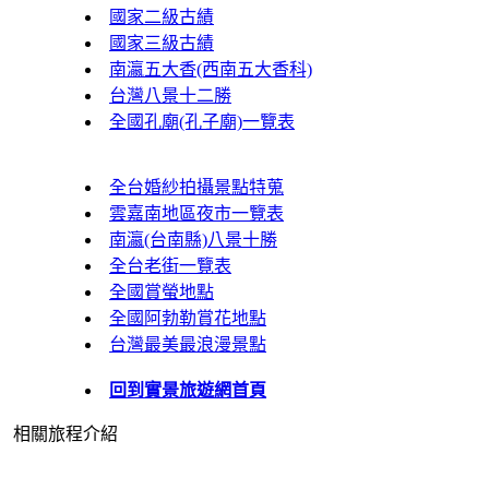
國家二級古績
國家三級古績
南瀛五大香(西南五大香科)
台灣八景十二勝
全國孔廟(孔子廟)一覽表
全台婚紗拍攝景點特蒐
雲嘉南地區夜市一覽表
南瀛(台南縣)八景十勝
全台老街一覽表
全國賞螢地點
全國阿勃勒賞花地點
台灣最美最浪漫景點
回到實景旅遊網首頁
相關旅程介紹