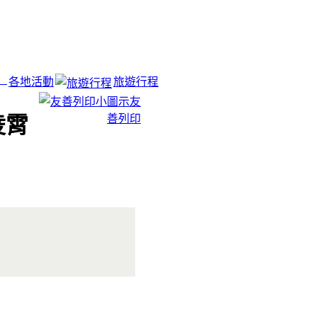
各地活動
旅遊行程
友
善列印
凌霄