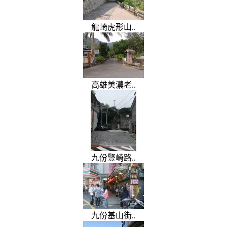
龍崎虎形山..
高雄美濃老..
九份豎崎路..
九份基山街..