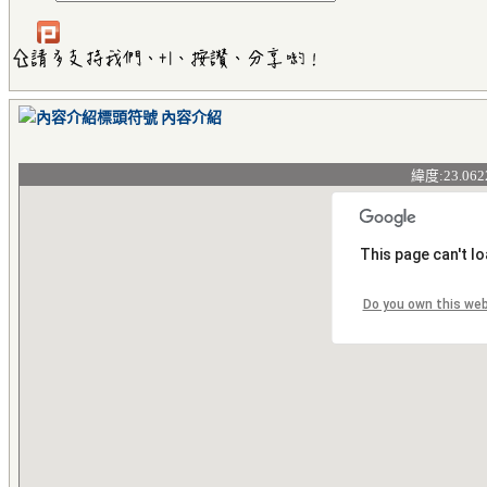
內容介紹
緯度:23.062
This page can't l
Do you own this we