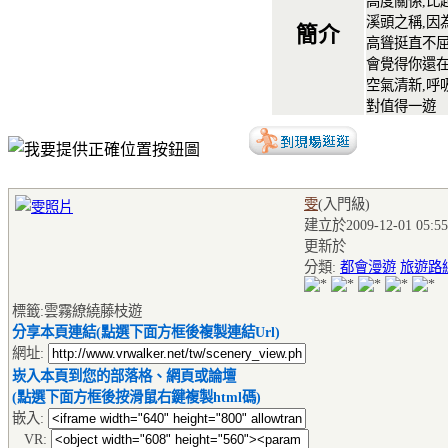
高度關係,比
溪頭之稱,因
簡介
高聳挺直不屈
會覺得你還在
空氣清新,呼
對值得一遊
雯
(入門級
)
建立於2009-12-01 05:55
更新於
分類:
都會漫遊
旅遊路
標籤:雲霧繚繞藤枝遊
分享本頁連結(點選下面方框後複製連結Url)
網址:
崁入本頁到您的部落格、網頁或論壇
(點選下面方框後按滑鼠右鍵複製html碼)
嵌入:
VR: