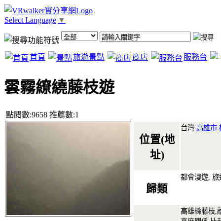
Select Language
▼
首頁
旅遊景點
商店
服務台
雲霧繚繞藤枝遊
點閱數:9658 推薦數:1
台灣.
高雄市
.
位置(地
址)
都會漫遊, 
歸類
高雄縣藤枝,