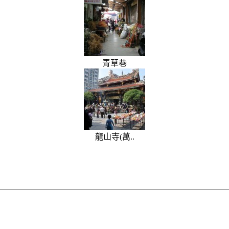
青草巷
龍山寺(萬..