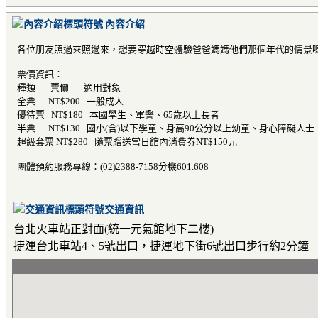
內容介紹
各位朋友照過來照過來，想要穿越時空體驗爸爸媽媽他們那個年代的情景
票價資訊：
種類 票價 適用對象
全票 NT$200 一般成人
優待票 NT$180 本國學生、軍警、65歲以上長者
半票 NT$130 國小(含)以下學童、身高90公分以上幼童、身心障礙人士
超級套票 NT$280 隨票贈送當日館內消費券NT$150元
團體預約服務專線：(02)2388-7158分機601.608
交通資訊
台北火車站正對面(統一元氣館地下二樓)
捷運台北車站4、5號出口，捷運地下街6號出口步行約2分鐘