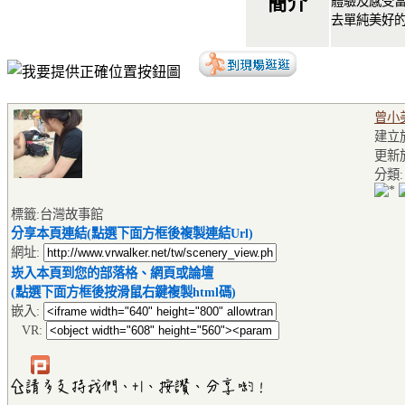
簡介
體驗及感受
去單純美好
曾小
建立於2
更新於2
分類
標籤:台灣故事館
分享本頁連結(點選下面方框後複製連結Url)
網址:
崁入本頁到您的部落格、網頁或論壇
(點選下面方框後按滑鼠右鍵複製html碼)
嵌入:
VR: