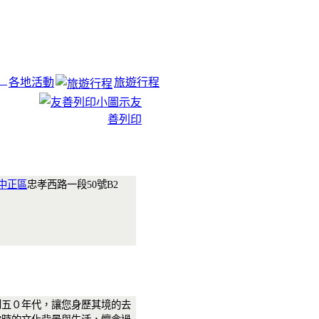
各地活動
旅遊行程
友
善列印
中正區
忠孝西路一段50號B2
到五０年代，讓您身歷其境的去