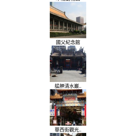
國父紀念館
艋舺清水巖..
華西街觀光..