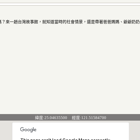
嗎？來一趟台灣故事館，就知道當時的社會情景，還是帶著爸爸媽媽、爺爺奶奶
緯度:25.04635500 經度:121.51584700