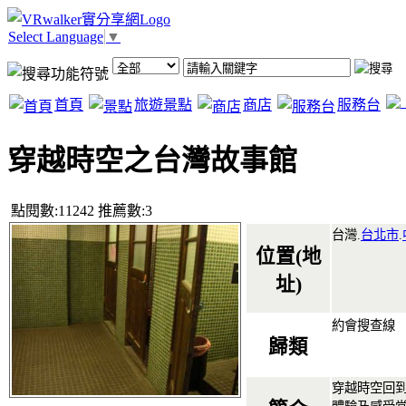
Select Language
▼
首頁
旅遊景點
商店
服務台
穿越時空之台灣故事館
點閱數:11242 推薦數:3
台灣.
台北市
.
位置(地
址)
約會搜查線
歸類
穿越時空回