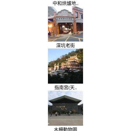
中和烘爐地..
深坑老街
指南宮(天..
木柵動物園