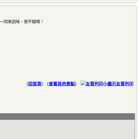
一同來回味，很不錯唷！
[
回首頁
] [
查看其他景點
]
友善列印