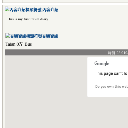
內容介紹
This is my first travel diary
交通資訊
Taian 0左 Bus
緯度:23.019
This page can't l
Do you own this we