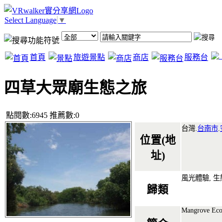
Select Language
▼
首頁
旅遊景點
商店
服務台
四草大眾廟生態之旅
點閱數:6945 推薦數:0
台灣.
台南市
.
位置(地
址)
風光體驗, 
歸類
Mangrove Eco