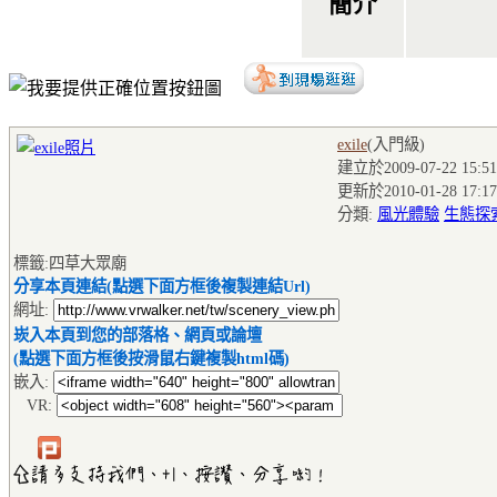
簡介
exile
(入門級
)
建立於2009-07-22 15:51
更新於2010-01-28 17:17
分類:
風光體驗
生態探
標籤:四草大眾廟
分享本頁連結(點選下面方框後複製連結Url)
網址:
崁入本頁到您的部落格、網頁或論壇
(點選下面方框後按滑鼠右鍵複製html碼)
嵌入:
VR: