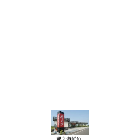
豐之海鮮魚..