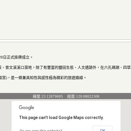
28日正式掛牌成立。
、曾文溪溪口濕地，除了有豐富的鹽田生態、人文遺跡外，在六孔碼頭、四草大
祖宮)，是一條兼具知性與感性極為精彩的旅遊路線。
緯度:23.12879695 經度:120.08022308
This page can't load Google Maps correctly.