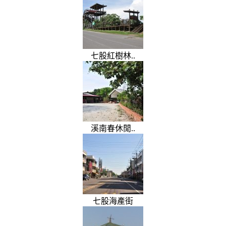
七股紅樹林..
溪南春休閒..
七股海產街