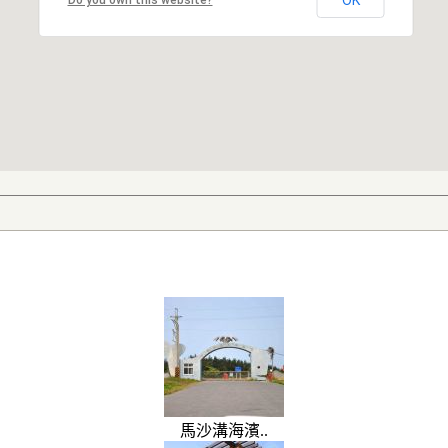
OK
Do you own this website?
馬沙溝海濱..