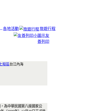
各地活動
旅遊行程
友
善列印
七股區
台江內海
園，為中華民國第八座國家公