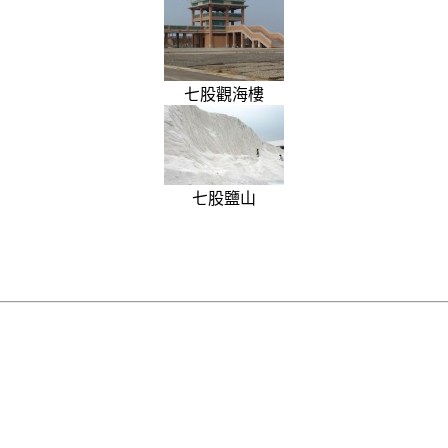
七股觀海樓
七股鹽山