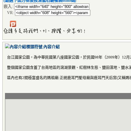
(點選下面方框後按滑鼠右鍵複製html碼)
嵌入:
VR:
內容介紹
台江國家公園，為中華民國第八座國家公園，於民國98年（2009年）12月
整個國家公園含蓋了台南地區的瀉湖景觀、紅樹林生態、鹽田濕地、鹽水溪
區內也有2間極富盛名的媽祖廟:正統鹿耳門聖母廟與鹿耳門天后宮(又稱媽