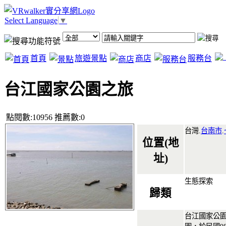
Select Language
▼
首頁
旅遊景點
商店
服務台
台江國家公園之旅
點閱數:10956 推薦數:0
台灣.
台南市
.
位置(地
址)
生態探索
歸類
台江國家公