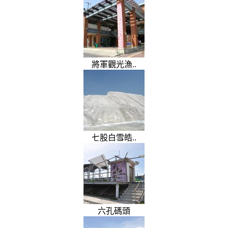
將軍觀光漁..
七股白雪皓..
六孔碼頭