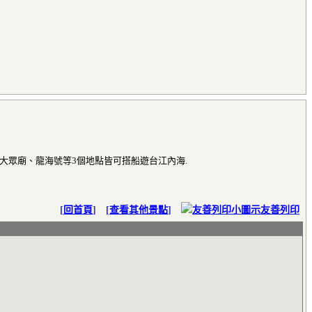
眾廟、龍海號等3個地點皆可搭船遊台江內海.
[
回首頁
] [
查看其他景點
]
友善列印