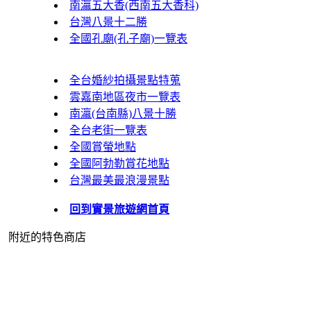
南瀛五大香(西南五大香科)
台灣八景十二勝
全國孔廟(孔子廟)一覽表
全台婚紗拍攝景點特蒐
雲嘉南地區夜市一覽表
南瀛(台南縣)八景十勝
全台老街一覽表
全國賞螢地點
全國阿勃勒賞花地點
台灣最美最浪漫景點
回到實景旅遊網首頁
附近的特色商店