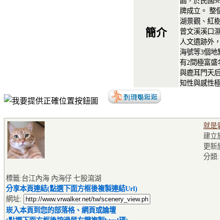
園，於民國98
牌成立。 整
湖景觀、紅
簡介
曾文溪溪口
人文遺跡外
海號等3個地
有2間極富盛
與鹿耳門天后
知性與感性
就是
建立於2
更新於2
分類
標籤:台江內海 內海仔 七股瀉湖
分享本頁連結(點選下面方框後複製連結Url)
網址:
崁入本頁到您的部落格、網頁或論壇