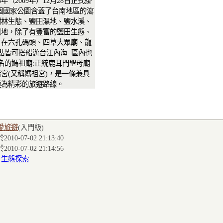
年（2009年）12月28日正式掛
個國家公園含蓋了台南地區的瀉
樹林生態、鹽田濕地、鹽水溪、
濕地，除了有豐富的鹽田生態、
，在六孔碼頭、四草大眾廟、龍
點皆可搭船遊台江內海. 區內也
名的媽祖廟:正統鹿耳門聖母廟
宮(又稱媽祖宮)，是一條兼具
極為精彩的旅遊路線。
愛旅遊
(入門級
)
010-07-02 21:13:40
010-07-02 21:14:56
:
生態探索