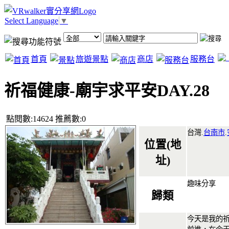
Select Language
▼
首頁
旅遊景點
商店
服務台
祈福健康-廟宇求平安DAY.28
點閱數:14624 推薦數:0
台灣.
台南市
.
位置(地
址)
趣味分享
歸類
今天是我的祈