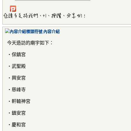
內容介紹
今天造訪的廟宇如下：
‧保鎮宮
‧武聖殿
‧興安宮
‧慈峰寺
‧軒轅神宮
‧鎮安宮
‧慶和宮