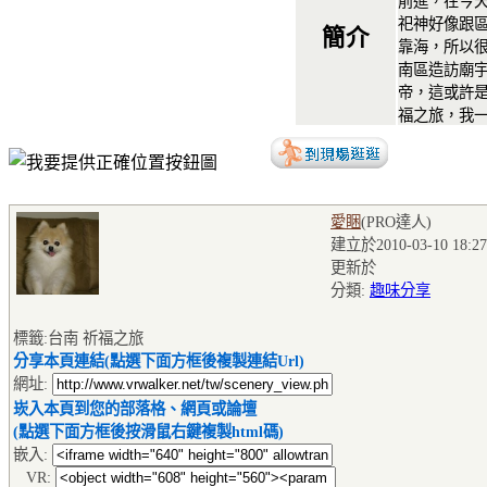
前進，在今
祀神好像跟
簡介
靠海，所以
南區造訪廟
帝，這或許
福之旅，我
愛睏
(PRO達人
)
建立於2010-03-10 18:27
更新於
分類:
趣味分享
標籤:台南 祈福之旅
分享本頁連結(點選下面方框後複製連結Url)
網址:
崁入本頁到您的部落格、網頁或論壇
(點選下面方框後按滑鼠右鍵複製html碼)
嵌入:
VR: