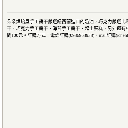
朵朵烘焙屋手工餅干嚴選紐西蘭進口的奶油，巧克力嚴選比
干、巧克力手工餅干、海苔手工餅干、起士蛋糕，另外還有中
間100元。訂購方式：電話訂購(0936953938)、mail訂購(ichenku