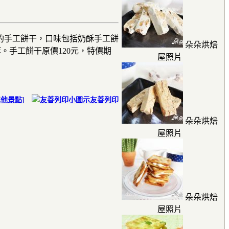
的手工餅干，口味包括奶酥手工餅
朵朵烘焙
。手工餅干原價120元，特價期
屋照片
其他景點
]
友善列印
朵朵烘焙
屋照片
朵朵烘焙
屋照片