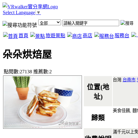
Select Language
▼
首頁
旅遊景點
商店
服務台
朵朵烘焙屋
點閱數:27138 推薦數:2
台灣.
台南市
.
位置(地
址)
美食佳餚, 
歸類
滿千元以上