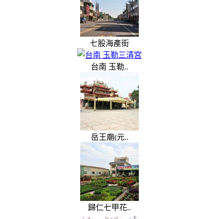
七股海產街
台南 玉勒..
岳王廟(元..
歸仁七甲花..