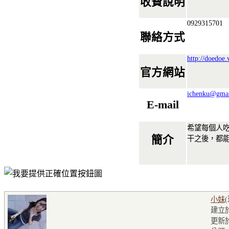
收費說明
0929315701
聯絡方式
http://doedoe
官方網站
ichenku@gma
E-mail
希望每個人
簡介
干之後，都
小妹
建立於2
更新於2