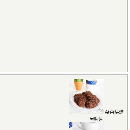
朵朵烘焙
屋照片