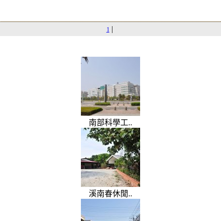
|
1
南部科學工..
溪南春休閒..