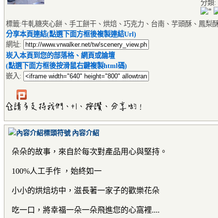
分類:
標籤:牛軋糖夾心餅、手工餅干、烘焙、巧克力、台南、芋頭酥、鳳梨
分享本頁連結(點選下面方框後複製連結Url)
網址:
崁入本頁到您的部落格、網頁或論壇
(點選下面方框後按滑鼠右鍵複製html碼)
嵌入:
內容介紹
朵朵的故事，來自於每次對產品用心與堅持。
100%
人工手作 ，始終如一
小小的烘焙坊中，滋長著一家子的歡樂花朵
吃一口，將幸福一朵一朵飛進您的心窩裡....