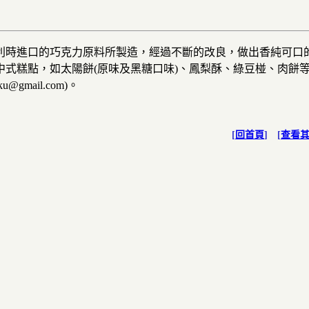
利時進口的巧克力原料所製造，經過不斷的改良，做出香純可口
式糕點，如太陽餅(原味及黑糖口味)、鳳梨酥、綠豆椪、肉餅等
@gmail.com)。
[
回首頁
] [
查看