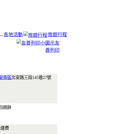
各地活動
旅遊行程
友
善列印
安南區
北安路三段145巷27號
麵包糕餅
免運費