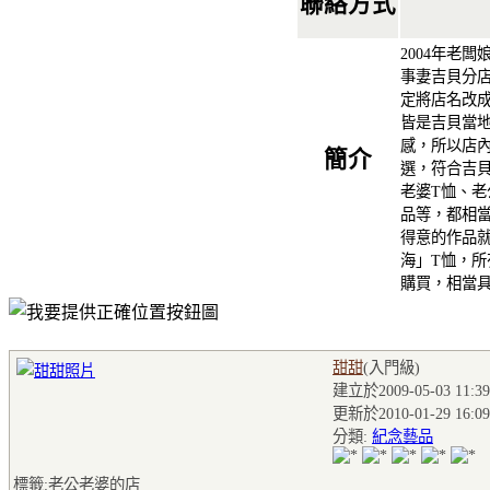
聯絡方式
2004年老
事妻吉貝分
定將店名改成
皆是吉貝當
感，所以店
簡介
選，符合吉
老婆T恤、
品等，都相
得意的作品
海」T恤，
購買，相當
甜甜
(入門級
)
建立於2009-05-03 11:39
更新於2010-01-29 16:09
分類:
紀念藝品
標籤:老公老婆的店