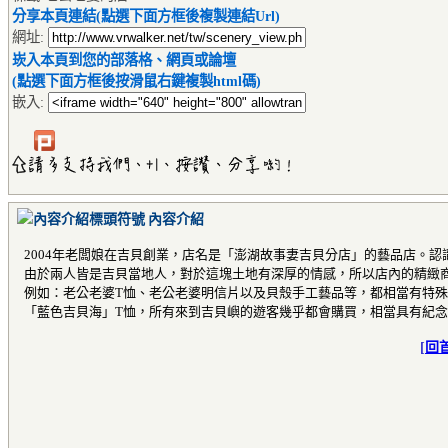
分享本頁連結(點選下面方框後複製連結Url)
網址:
崁入本頁到您的部落格、網頁或論壇
(點選下面方框後按滑鼠右鍵複製html碼)
嵌入:
內容介紹
2004年老闆娘在吉貝創業，店名是「澎湖故事妻吉貝分店」的藝品店。
由於兩人皆是吉貝當地人，對於這塊土地有深厚的情感，所以店內的精緻
例如：老公老婆T恤、老公老婆明信片以及貝殼手工藝品等，都相當有特
「藍色吉貝海」T恤，所有來到吉貝嶼的遊客幾乎都會購買，相當具有紀
[
回