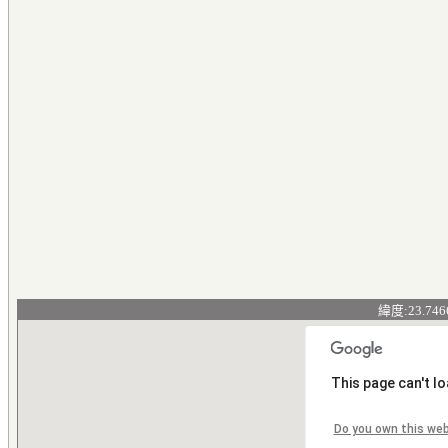
緯度:23.746
This page can't l
Do you own this we