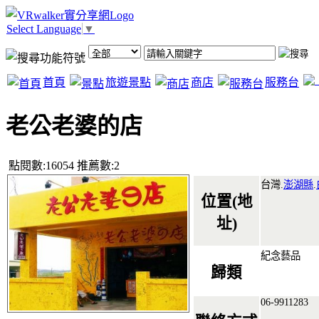
Select Language
▼
首頁
旅遊景點
商店
服務台
老公老婆的店
點閱數:16054 推薦數:2
台灣.
澎湖縣
.
位置(地
址)
紀念藝品
歸類
06-9911283