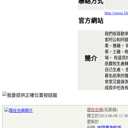
聯絡方式
http://www.16
官方網站
我們很喜歡來
家阿公和阿嬤
果、養雞。 
業，土雞、梅
簡介
場， 有遠見
原農牧生產轉
自己生產， 
慕名前來的饕
食堂又變身為
成長中也各
我在台南
(玩家級
)
建立於2013-06-06 11:36
更新於
分類:
休閒農漁牧場