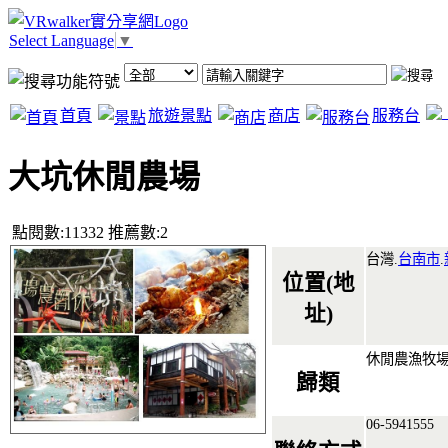
Select Language
▼
首頁
旅遊景點
商店
服務台
大坑休閒農場
點閱數:11332 推薦數:2
台灣.
台南市
.
位置(地
址)
休閒農漁牧
歸類
06-5941555