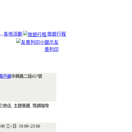
各地活動
旅遊行程
友
善列印
萬丹鄉
中興路二段657號
它商店, 主題餐廳, 情調咖啡
:00 三~日: 10:00~23:00