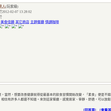
達人
(玩家級
)
012-02-07 13:28:02
於
:
美食佳餚
其它商店
主題餐廳
情調咖啡
要，當然，想要改善健康就得從最基本的飲食習慣開始改變，「素食」便是不錯
，相信有許多人都還不知道。來到這家餐廳，感覺居家、寧靜、舒適，可以放鬆
[
回首頁
] [
查看