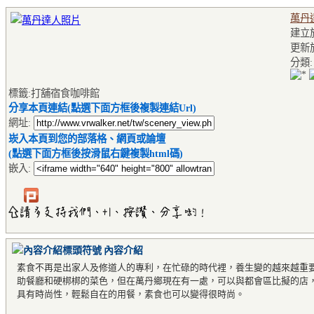
萬丹
建立於2
更新
分類
標籤:打舖宿食咖啡館
分享本頁連結(點選下面方框後複製連結Url)
網址:
崁入本頁到您的部落格、網頁或論壇
(點選下面方框後按滑鼠右鍵複製html碼)
嵌入:
內容介紹
素食不再是出家人及修道人的專利，在忙碌的時代裡，養生變的越來越重
助餐廳和硬梆梆的菜色，但在萬丹鄉現在有一處，可以與都會區比擬的店
具有時尚性，輕鬆自在的用餐，素食也可以變得很時尚。