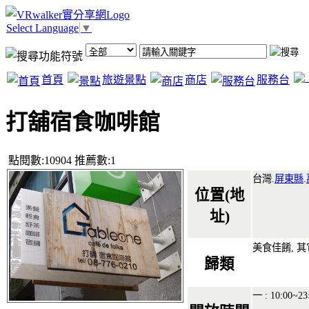
Select Language
▼
首頁
旅遊景點
商店
服務台
打舖宿食咖啡館
點閱數:10904 推薦數:1
台灣.
屏東縣
.
位置(地
址)
美食佳餚, 其
歸類
一 : 10:00~23