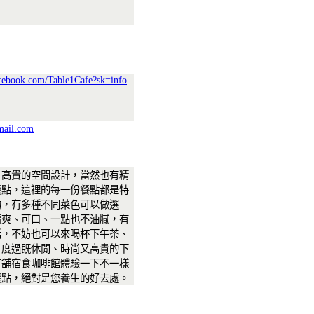
cebook.com/Table1Cafe?sk=info
mail.com
、高貴的空間設計，當然也有精
餐點，這裡的每一份餐點都是特
的，有多種不同菜色可以做選
清爽、可口、一點也不油膩，有
話，不妨也可以來喝杯下午茶、
，度過既休閒、時尚又高貴的下
打舖宿食咖啡館體驗一下不一樣
餐點，絕對是您養生的好去處。