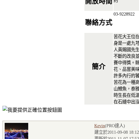
開放時間
約
03-9228922
聯絡方式
苦花大王位
身是一處九
人黃賜國先
不斷的改良
賽中得獎。
簡介
花、品嘗美
許多內行的
苦花為一種
山鯉魚，泰
時生長在低
在石縫中出
Kevin
(PRO達人
)
建立於2011-09-08 18:12
更新於2011-11-07 17:52