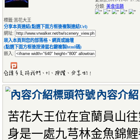
分類:
美食佳餚
標籤:苦花大王
分享本頁連結(點選下面方框後複製連結Url)
網址:
崁入本頁到您的部落格、網頁或論壇
(點選下面方框後按滑鼠右鍵複製html碼)
嵌入:
內容介紹
苦花大王位在宜蘭員山往
身是一處九芎林金魚錦鯉