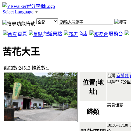
Select Language
▼
首頁
旅遊景點
商店
服務台
苦花大王
點閱數:24513 推薦數:1
台灣.
宜蘭縣
.
位置(地
甲線53.7公里
址)
美食佳餚
歸類
10:30~17: