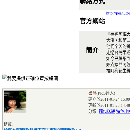
聯絡方式
http://peanutb
官方網站
『進福阿梅
大溪，和第
他們辛苦的
簡介
走過台灣早
如今已繼承
鄭卉婷共同經
福阿梅花生糖
書羚
(PRO達人
)
建立於2011-01-24 16:09
更新於2011-01-28 14:48
分類:
麵包糕餅
特色小
標籤: