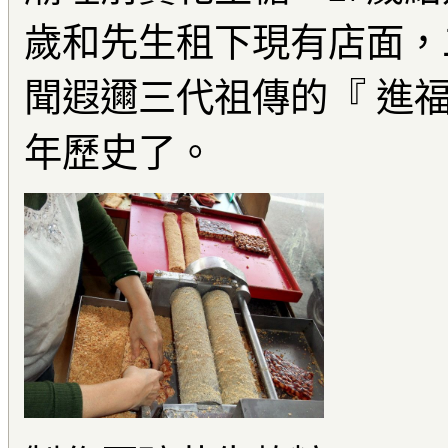
歲和先生租下現有店面，
聞遐邇三代祖傳的『 進
年歷史了。