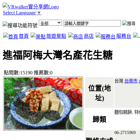
Select Language
▼
首頁
旅遊景點
商店
服務台
進福阿梅大灣名產花生糖
點閱數:15190 推薦數:0
台灣.
台南市
.
位置(地
址)
麵包糕餅, 特
歸類
06-2715969