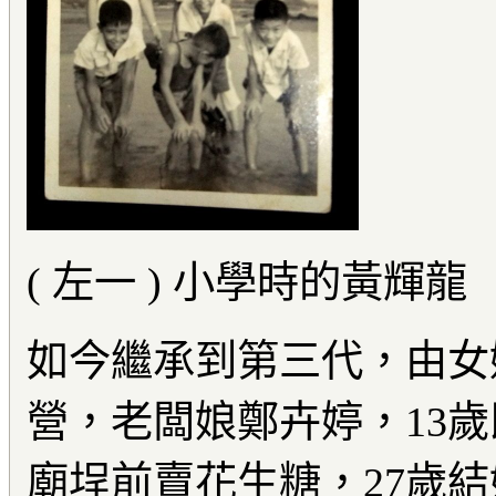
( 左一 ) 小學時的黃輝龍
如今繼承到第三代，由女
營，老闆娘鄭卉婷，13歲
廟埕前賣花生糖，27歲結