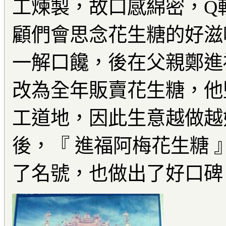
工煉製，故口感綿密，Q
顧們會思念花生糖的好滋
一解口饞，後在父親鄭進
改為全年販賣花生糖，他
工道地，因此生意越做越
後，『 進福阿梅花生糖 
了名號，也做出了好口碑