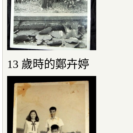
13 歲時的鄭卉婷