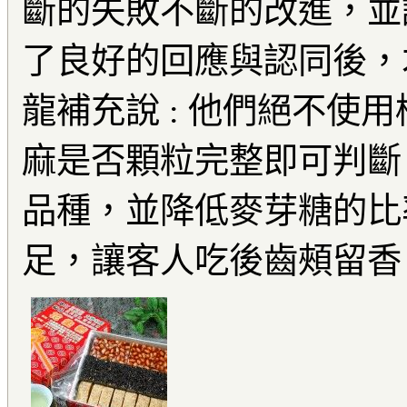
斷的失敗不斷的改進，並
了良好的回應與認同後，
龍補充說 : 他們絕不使
麻是否顆粒完整即可判斷
品種，並降低麥芽糖的比
足，讓客人吃後齒頰留香