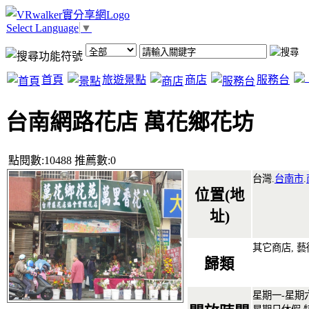
Select Language
▼
首頁
旅遊景點
商店
服務台
台南網路花店 萬花鄉花坊
點閱數:10488 推薦數:0
台灣.
台南市
.
位置(地
址)
其它商店, 
歸類
星期一-星期六