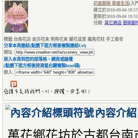
花是藝術 草是生活
(入
建立於2010-09-04 18:57
更新於2010-09-04 19:31
分類:
其它商店
藝術創
標籤:台南花店 金莎花束 熊熊花束 蘭花盆景 羅馬花柱 手工香皂
分享本頁連結(點選下面方框後複製連結Url)
網址:
崁入本頁到您的部落格、網頁或論壇
(點選下面方框後按滑鼠右鍵複製html碼)
嵌入:
內容介紹
萬花鄉花坊於古都台南