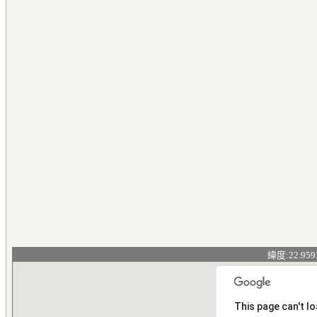
緯度:22.959
This page can't l