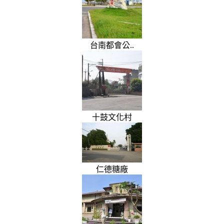
台南都會公..
十鼓文化村
仁德糖廠