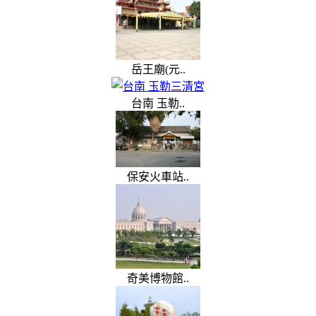
岳王廟(元..
台南 玉勒..
保安火車站..
奇美博物館..