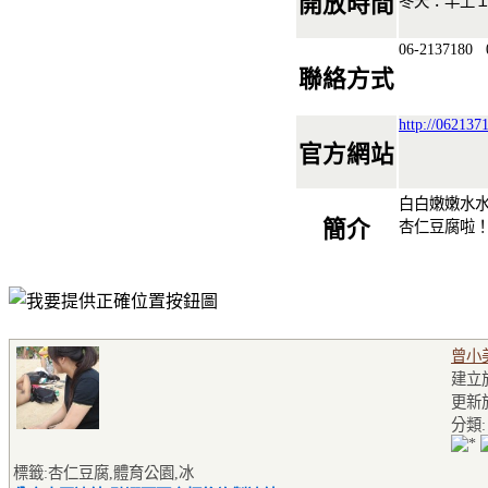
開放時間
冬天：早上
06-2137180
0
聯絡方式
http://062137
官方網站
白白嫩嫩水
簡介
杏仁豆腐啦！
曾小
建立於2
更新於2
分類
標籤:杏仁豆腐,體育公園,冰