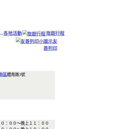
各地活動
旅遊行程
友
善列印
南區
體育路3號
１０：００～晚上１１：００