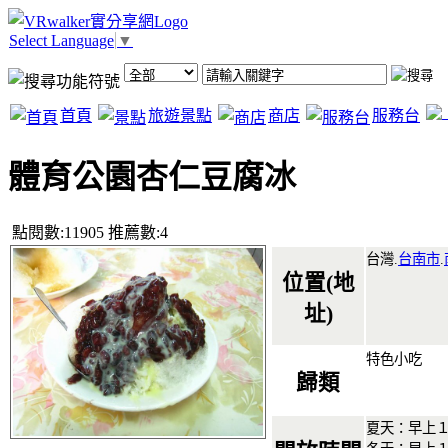
Select Language
▼
首頁
旅遊景點
商店
服務台
體育公園杏仁豆腐冰
點閱數:11905 推薦數:4
台灣.
台南市
.
位置(地
址)
特色小吃
歸類
夏天：早上