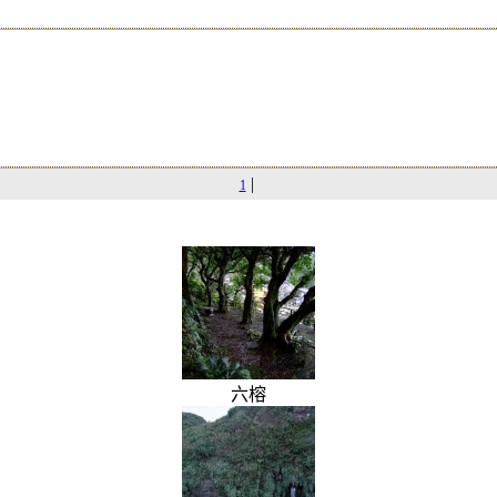
|
1
六榕