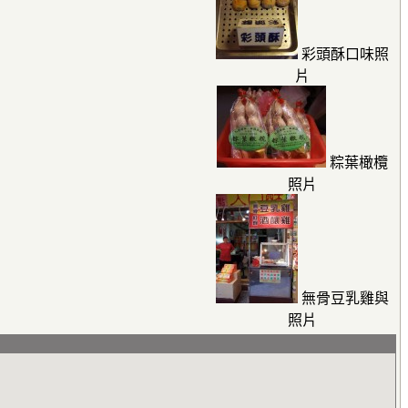
彩頭酥口味照
片
粽葉橄欖
照片
無骨豆乳雞與
照片