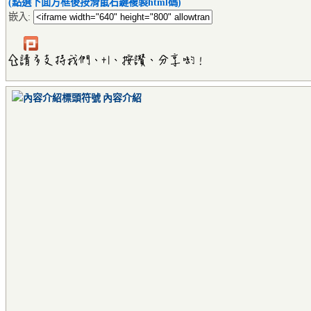
(點選下面方框後按滑鼠右鍵複製html碼)
嵌入:
內容介紹