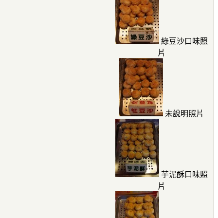
綠豆沙口味照
片
未說明照片
芋泥酥口味照
片