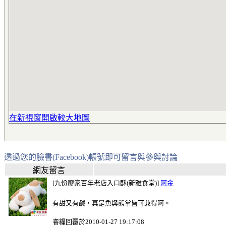
在新視窗開啟較大地圖
透過您的臉書(Facebook)帳號即可留言與參與討論
網友留言
[九份廖家百年老店入口酥(新雅食堂)]
阿金
有甜又有鹹，真是魚與熊掌皆可兼得阿。
睿糧回覆於2010-01-27 19:17:08