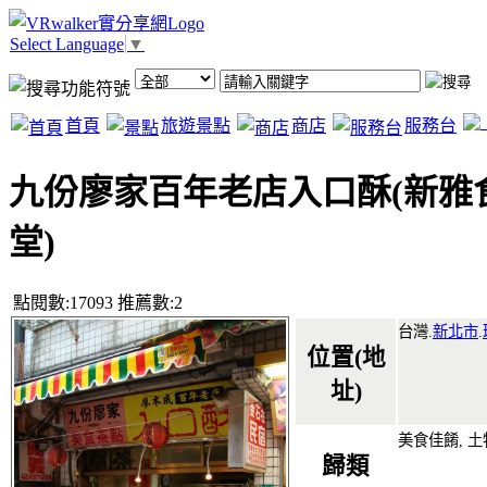
Select Language
▼
首頁
旅遊景點
商店
服務台
九份廖家百年老店入口酥(新雅
堂)
點閱數:17093 推薦數:2
台灣.
新北市
.
位置(地
址)
美食佳餚, 
歸類