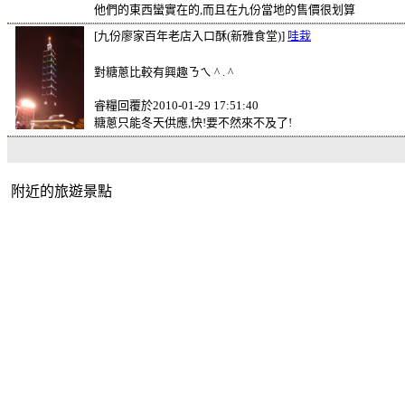
他們的東西蠻實在的,而且在九份當地的售價很划算
[九份廖家百年老店入口酥(新雅食堂)]
哇栽
對糖蔥比較有興趣ㄋㄟ ^ . ^
睿糧回覆於2010-01-29 17:51:40
糖蔥只能冬天供應,快!要不然來不及了!
附近的旅遊景點