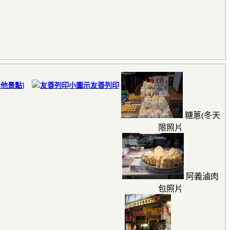
其他景點
]
友善列印
糖蔥(冬天
限照片
阿義滷肉
包照片