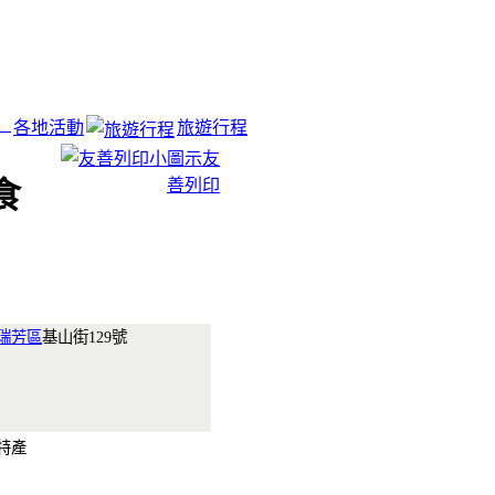
各地活動
旅遊行程
友
善列印
食
瑞芳區
基山街129號
土特產