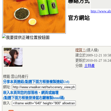
聯絡方式
http://www.al
官方網站
哩賀！
(達人級
)
建立於2009-12-21 10:58
更新於2010-01-27 16:24
分類:
土特產
標籤:雲山特產行
分享本頁連結(點選下面方框後複製連結Url)
網址:
崁入本頁到您的部落格、網頁或論壇
(點選下面方框後按滑鼠右鍵複製html碼)
嵌入: