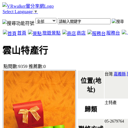
Select Language
▼
首頁
旅遊景點
商店
服務台
雲山特產行
點閱數:9359 推薦數:0
台灣.
嘉義縣
.
位置(地
址)
土特產
歸類
05-2679764