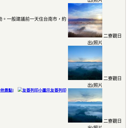
出(照片
動。一般建議前一天住台南市，約
二寮觀日
出(照片
二寮觀日
出(照片
其他景點
]
友善列印
二寮觀日
出(照片