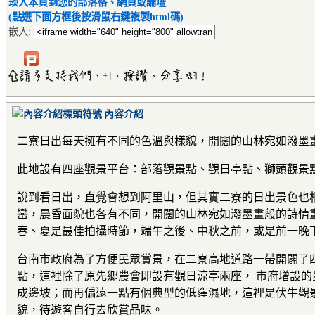
崁入本頁到您的部落格、網頁或論壇
(點選下面方框後按滑鼠右鍵複製html碼)
嵌入:
內容介紹
二寮日出每天擁有不同的色溫與樣貌，開闊的山林宛如潑墨
此地設有四座觀景平台：部落觀景點、觀日亭點、獅頭觀景
說到看日出，直覺會想到阿里山，但其實二寮的日出景色也
巒，晨昏面貌也各有不同，開闊的山林宛如潑墨畫般的詩情
春、夏是最佳拍攝時節，端午之後、中秋之前，或是前一晚
台南市政府為了方便民眾賞景，在二寮高地道路一帶開闢了
點，這裡除了原先鄉農會即設有觀日涼亭兩座， 市府增設
成邊坡；而再偏遠一點有個典型的低窪濕地，這裡是伏牛觀
貌，待遊客自行去欣賞品味。