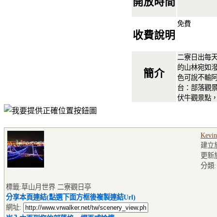
開放時間
免費
收費說明
二寮日出每
的山林宛如
簡介
色可說不輸阿
台：部落觀
伏牛觀景點
Kevin
建立於2
更新於2
分類
標籤:草山月世界 二寮觀日亭
分享本頁連結(點選下面方框後複製連結Url)
網址: