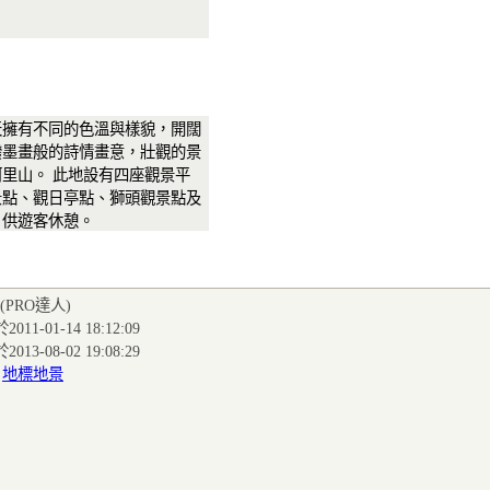
天擁有不同的色溫與樣貌，開闊
潑墨畫般的詩情畫意，壯觀的景
里山。 此地設有四座觀景平
景點、觀日亭點、獅頭觀景點及
，供遊客休憩。
(PRO達人
)
011-01-14 18:12:09
013-08-02 19:08:29
:
地標地景