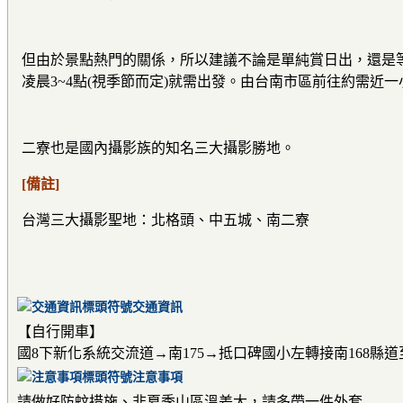
但由於景點熱門的關係，所以建議不論是單純賞日出，還是
凌晨3~4點(視季節而定)就需出發。由台南市區前往約需近
二寮也是國內攝影族的知名三大攝影勝地。
[備註]
台灣三大攝影聖地：北格頭、中五城、南二寮
交通資訊
【自行開車】
國8下新化系統交流道→南175→抵口碑國小左轉接南168縣道
注意事項
請做好防蚊措施、非夏季山區溫差大，請多帶一件外套