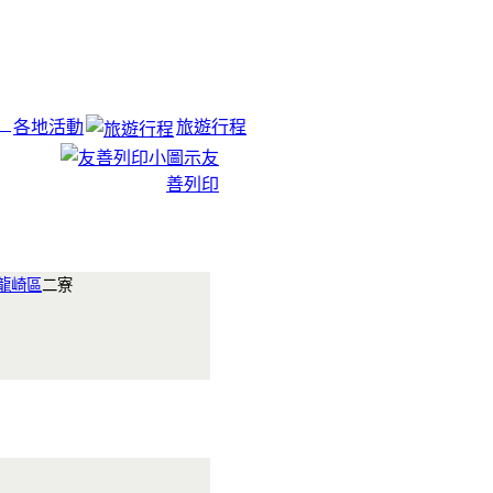
各地活動
旅遊行程
友
善列印
龍崎區
二寮