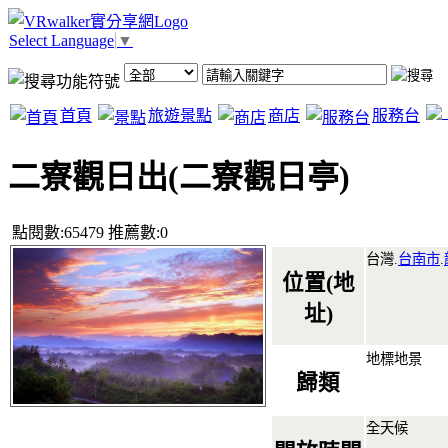
Select Language
▼
首頁
旅遊景點
商店
服務台
二寮觀日出(二寮觀日亭)
點閱數:65479 推薦數:0
台灣.
台南市
.
位置(地
址)
地標地景
歸類
全天候