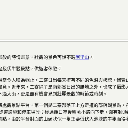
畫般的詩情畫意，壯觀的景色可說不輸
阿里山
。
點及伏牛觀景點，供遊客休憩。
相當令人嘆為觀止，二寮日出每天擁有不同的色溫與樣貌，儘管
畫意。近年來，二寮除了是南部賞日出的勝地之外，也成了攝影
下過大雨，更是最有機會見到壯麗景觀的時節或時刻。
四處觀景點平台，第一個是二寮部落正上方走道的部落觀景點，
的步道設施和停車場等；經過觀日亭後鹽著小路向下走，闢有獅頭
景點，由於平台對面的山頭狀似一隻正要低伏入池塘的牛隻而得