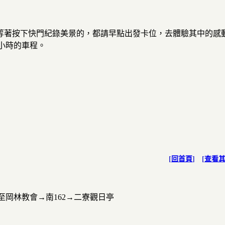
等著按下快門紀錄美景的，都請早點出發卡位，去體驗其中的感
一小時的車程。
[
回首頁
] [
查看
至岡林教會→南162→二寮觀日亭