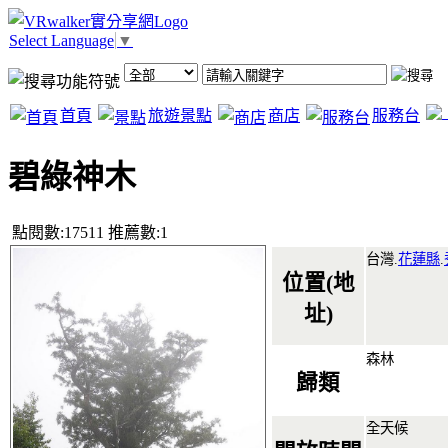
Select Language
▼
首頁
旅遊景點
商店
服務台
碧綠神木
點閱數:17511 推薦數:1
台灣.
花蓮縣
.
位置(地
址)
森林
歸類
全天候