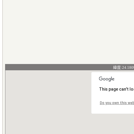
緯度:24.180
This page can't l
Do you own this we