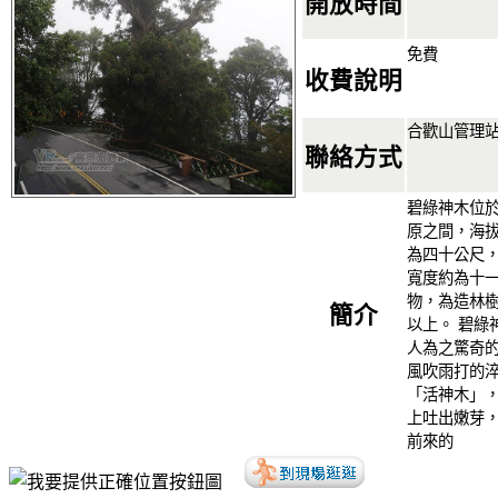
開放時間
免費
收費說明
合歡山管理站：0
聯絡方式
碧綠神木位
原之間，海拔
為四十公尺
寬度約為十一
物，為造林樹
簡介
以上。 碧綠
人為之驚奇
風吹雨打的
「活神木」
上吐出嫩芽
前來的