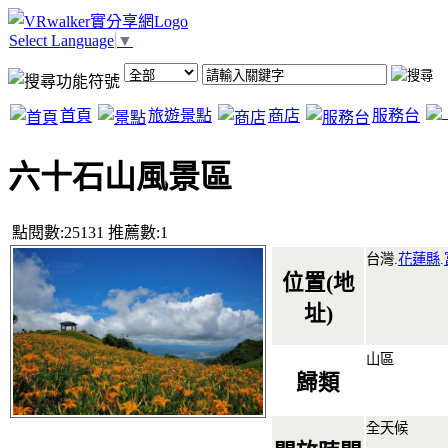
Select Language
▼
首頁
旅遊景點
商店
服務台
六十石山風景區
點閱數:25131 推薦數:1
台灣.
花蓮縣
.
位置(地
址)
山區
歸類
全天候