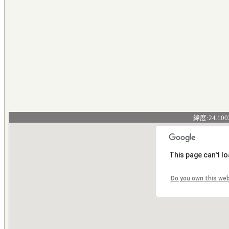
緯度:24.100
This page can't l
Do you own this we