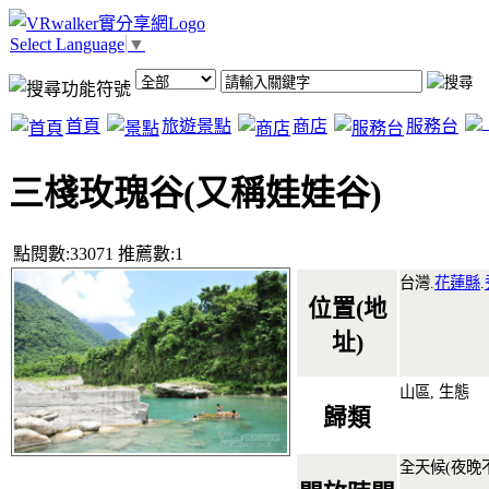
Select Language
▼
首頁
旅遊景點
商店
服務台
三棧玫瑰谷(又稱娃娃谷)
點閱數:33071 推薦數:1
台灣.
花蓮縣
.
位置(地
址)
山區, 生態
歸類
全天候(夜晚