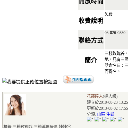
開放時間
免費
收費說明
03-826-0330‎
聯絡方式
三棧玫瑰谷
簡介
地，見有三
話命名曰：
而得名。
花蓮達人
(達人級
)
建立於2010-08-23 13:25
更新於2013-08-02 17:55
分類:
山區
生態
標籤:三棧玫瑰谷,三棧溪風景區,娃娃谷