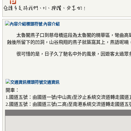
內容介紹
太魯閣燕子口到慈母橋這段為太魯閣的精華區，彎曲高聳
蝕後所留下的凹洞，山谷飛翔的燕子就築窩其上，燕語呢喃
很可惜的是，日子久了馳名中外的風景，因遊客太過眾多
交通資訊
開車：
1.國道五號：由國道一號(中山高)至汐止系統交流道轉走國
2.國道五號：由國道三號(二高)至南港系統交流道轉走國道