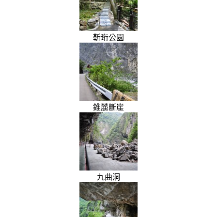
靳珩公園
錐麓斷崖
九曲洞