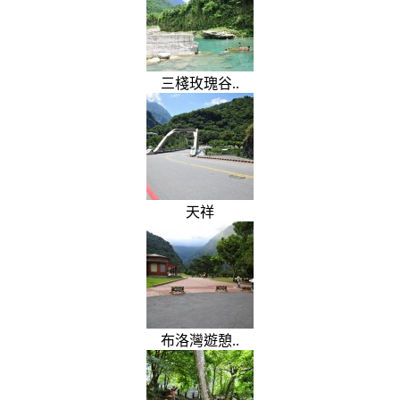
三棧玫瑰谷..
天祥
布洛灣遊憩..