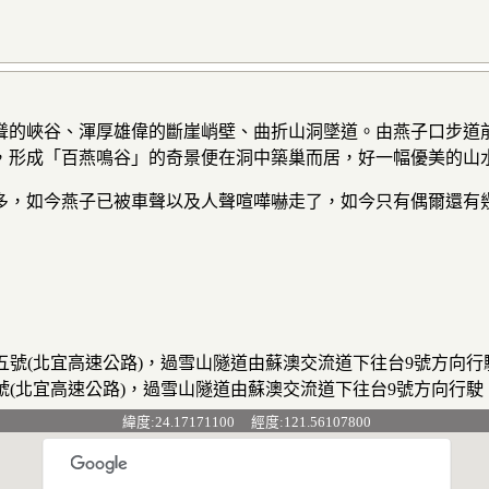
的峽谷、渾厚雄偉的斷崖峭壁、曲折山洞墜道。由燕子口步道前
，形成「百燕鳴谷」的奇景便在洞中築巢而居，好一幅優美的山
，如今燕子已被車聲以及人聲喧嘩嚇走了，如今只有偶爾還有幾
道五號(北宜高速公路)，過雪山隧道由蘇澳交流道下往台9號方向
五號(北宜高速公路)，過雪山隧道由蘇澳交流道下往台9號方向行
緯度:24.17171100 經度:121.56107800