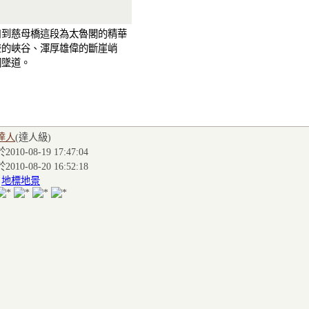
口到慈母橋這段為太魯閣的精華
聳的峽谷、渾厚雄偉的斷崖峭
洞墜道。
達人
(達人級
)
010-08-19 17:47:04
010-08-20 16:52:18
:
地標地景