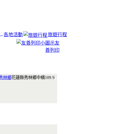
各地活動
旅遊行程
友
善列印
秀林鄉
花蓮縣秀林鄉中橫109.9