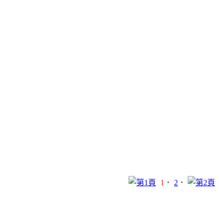
1
．
2
．