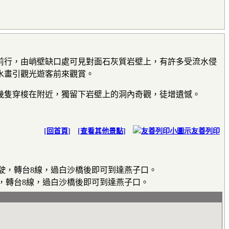
行，由峭壁缺口處可見對面石灰質岩壁上，有許多受流水侵
水畫引觀光遊客前來觀賞。
隻穿梭在附近，獨留下岩壁上的洞內奇觀，徒增遺憾。
[
回首頁
] [
查看其他景點
]
友善列印
行駛，轉台8線，過白沙橋後即可到達燕子口。
駛，轉台8線，過白沙橋後即可到達燕子口。