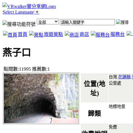
Select Language
▼
首頁
旅遊景點
商店
服務台
燕子口
點閱數:11995 推薦數:1
台灣.
花蓮縣
.
位置(地
公里處
址)
地標地景
歸類
免費