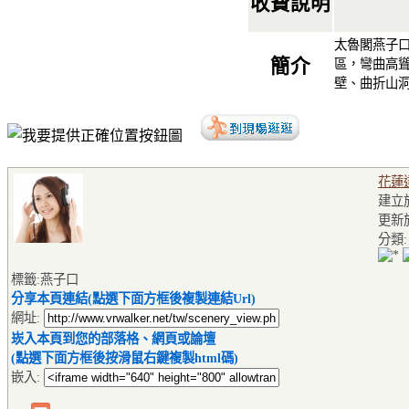
收費說明
太魯閣燕子
簡介
區，彎曲高
壁、曲折山
花蓮
建立於2
更新於2
分類
標籤:燕子口
分享本頁連結(點選下面方框後複製連結Url)
網址:
崁入本頁到您的部落格、網頁或論壇
(點選下面方框後按滑鼠右鍵複製html碼)
嵌入: