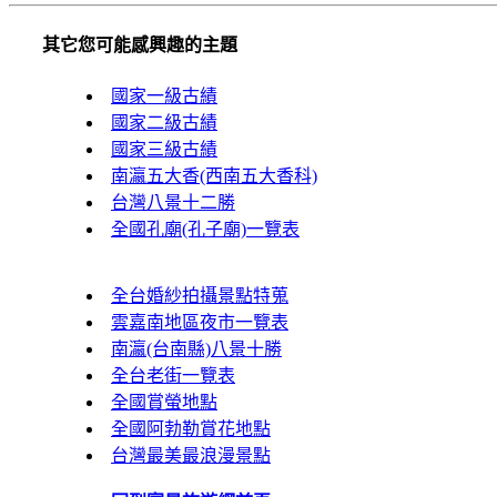
其它您可能感興趣的主題
國家一級古績
國家二級古績
國家三級古績
南瀛五大香(西南五大香科)
台灣八景十二勝
全國孔廟(孔子廟)一覽表
全台婚紗拍攝景點特蒐
雲嘉南地區夜市一覽表
南瀛(台南縣)八景十勝
全台老街一覽表
全國賞螢地點
全國阿勃勒賞花地點
台灣最美最浪漫景點