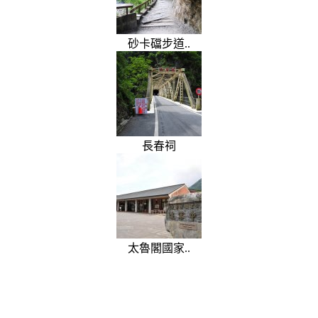
砂卡礑步道..
長春祠
太魯閣國家..