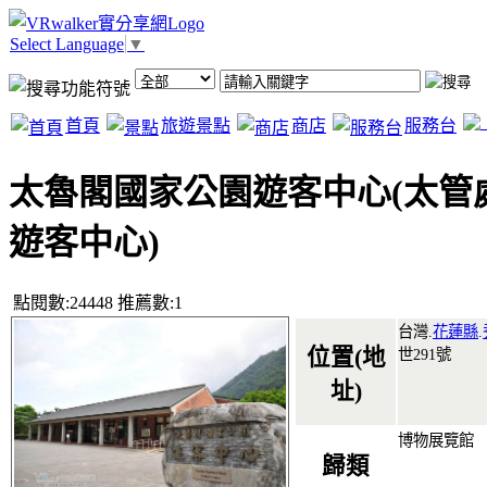
Select Language
▼
首頁
旅遊景點
商店
服務台
太魯閣國家公園遊客中心(太管
遊客中心)
點閱數:24448 推薦數:1
台灣.
花蓮縣
.
位置(地
世291號
址)
博物展覽館
歸類