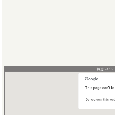
緯度:24.158
This page can't l
Do you own this we