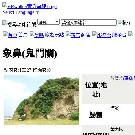
Select Language
▼
首頁
旅遊景點
商店
服務台
象鼻(鬼門關)
點閱數:15327 推薦數:0
台灣.
台東縣
.
位置(地
址)
海濱
歸類
全天候