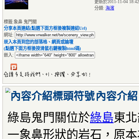
更新於2011-11-04 18:42
分類:
海濱
標籤:象鼻 鬼門關
分享本頁連結(點選下面方框後複製連結Url)
網址:
崁入本頁到您的部落格、網頁或論壇
(點選下面方框後按滑鼠右鍵複製html碼)
嵌入:
內容介紹
綠島鬼門關位於
綠島
東北
一象鼻形狀的岩石，原本