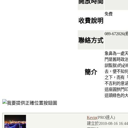
開放時間
免費
收費說明
089-6720
聯絡方式
象鼻為一處
門是舊時政治
訓監獄)的必
簡介
去，便不知
之下，而有
不吉利的意
這座圓拱門
這頭綠色的
Kevin
(PRO達人
)
建立於2010-08-16 16:44