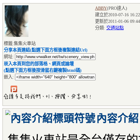
ABBY
(PRO達人
)
建立於2010-07-16 16:22
更新於2011-01-06 09:44
分類:
交通站點
標籤:集集火車站
分享本頁連結(點選下面方框後複製連結Url)
網址:
崁入本頁到您的部落格、網頁或論壇
(點選下面方框後按滑鼠右鍵複製html碼)
嵌入:
內容介紹