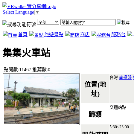
Select Language
▼
首頁
旅遊景點
商店
服務台
集集火車站
點閱數:11467 推薦數:0
台灣.
南投縣
.
位置(地
址)
交通站點
歸類
5:30~23:00