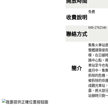
開放時間
免費
收費說明
049-2762546
聯絡方式
集集火車站
整體建築使
樸，在日據
路中心點，
車站至今也
簡介
歲月中，集
拆除的危機
被拆除的命
成觀光車站，
震，將大部
站頓時只剩