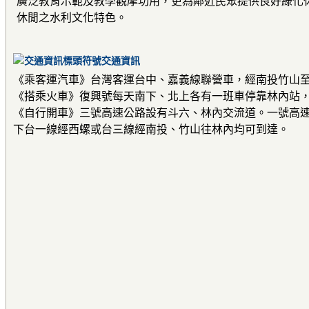
廣泛教育示範及教學觀摩功用，更為鄰近民眾提供良好綠化
休閒之水利文化特色。
交通資訊
《乘客運汽車》台灣客運台中、嘉義線聯營車，經南投竹山
《搭乘火車》復興號每天南下、北上各有一班車停靠林內站
《自行開車》三號高速公路設有斗六、林內交流道。一號高
下台一線經西螺或台三線經南投、竹山往林內均可到達。