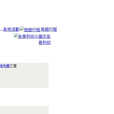
各地活動
旅遊行程
友
善列印
林內鄉
三星