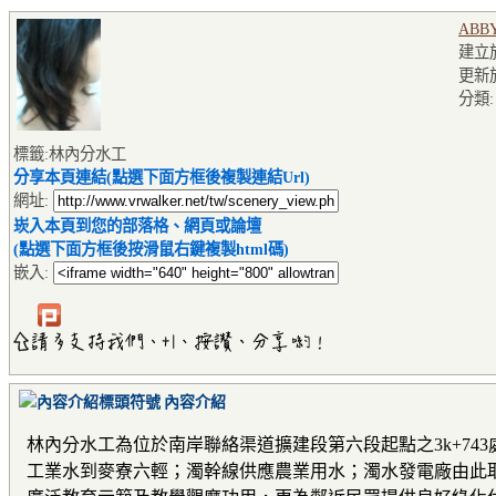
ABB
建立於2
更新於2
分類
標籤:林內分水工
分享本頁連結(點選下面方框後複製連結Url)
網址:
崁入本頁到您的部落格、網頁或論壇
(點選下面方框後按滑鼠右鍵複製html碼)
嵌入:
內容介紹
林內分水工為位於南岸聯絡渠道擴建段第六段起點之3k+7
工業水到麥寮六輕；濁幹線供應農業用水；濁水發電廠由此