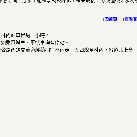
休憩空間。分水工週邊景觀及綠化工程完成後，將使僵硬之水利
[
回首頁
] [
查看
至林內站車程約一小時。
，如乘電聯車、平快車均有停站。
速公路西螺交流道經莿桐往林內走一五四線至林內。省道北上台