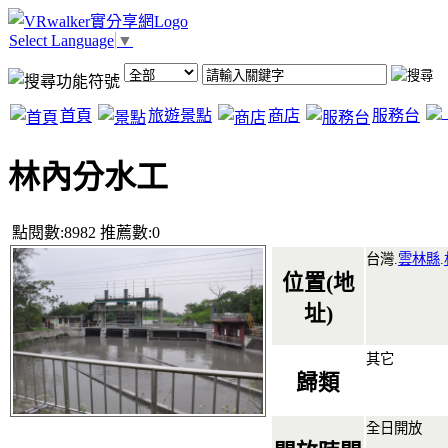
Select Language
▼
首頁
旅遊景點
商店
服務台
林內分水工
點閱數:8982 推薦數:0
台灣.
雲林縣
.
位置(地
址)
其它
歸類
全日開放