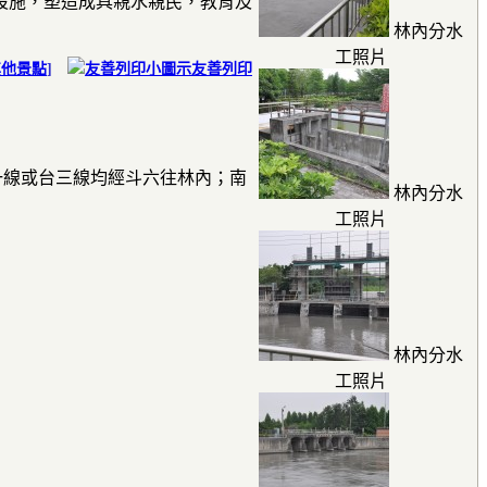
設施，塑造成具親水親民，教育及
林內分水
工照片
其他景點
]
友善列印
一線或台三線均經斗六往林內；南
林內分水
工照片
林內分水
工照片