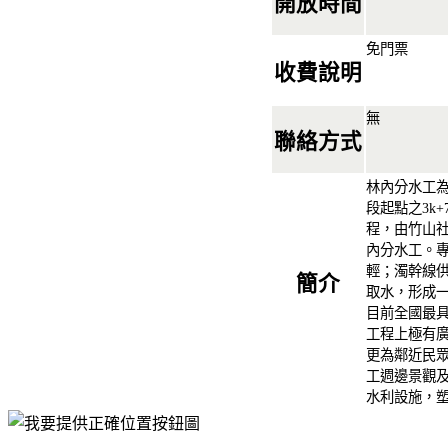
開放時間
免門票
收費說明
無
聯絡方式
林內分水工
段起點之3k
程，由竹山
內分水工。
輕；濁幹線
簡介
取水，形成
目前全國最
工程上極有
更為鄰近民
工週邊景觀
水利設施，