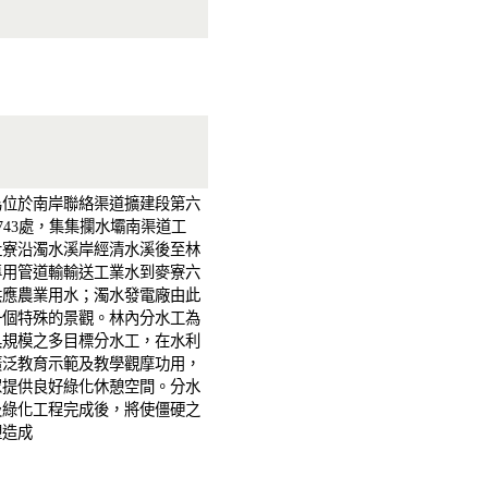
為位於南岸聯絡渠道擴建段第六
+743處，集集攔水壩南渠道工
社寮沿濁水溪岸經清水溪後至林
專用管道輸輸送工業水到麥寮六
供應農業用水；濁水發電廠由此
一個特殊的景觀。林內分水工為
具規模之多目標分水工，在水利
廣泛教育示範及教學觀摩功用，
眾提供良好綠化休憩空間。分水
及綠化工程完成後，將使僵硬之
塑造成