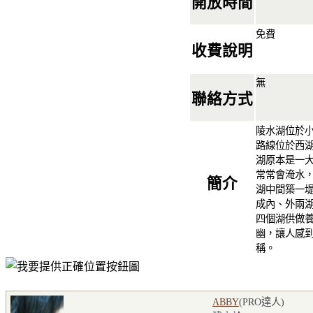
開放時間
免費
收費說明
無
聯絡方式
陵水湖位於
路線位於西
湖原本是一
常常會淹水
簡介
湖中間築一
成內、外兩
四個湖供做
幽，讓人感
稱。
ABBY
(PRO達人
)