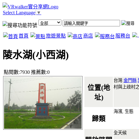
Select Language
▼
首頁
旅遊景點
商店
服務台
陵水湖(小西湖)
點閱數:7930 推薦數:0
台灣.
金門縣
.
位置(地
村與上歧村
址)
海濱, 生態
歸類
全天候