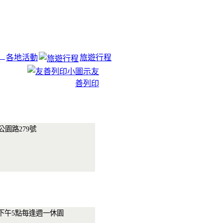
各地活動
旅遊行程
友
善列印
公園路279號
下午5點每逢週一休園