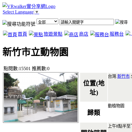
Select Language
▼
首頁
旅遊景點
商店
服務台
新竹市立動物園
點閱數:15501 推薦數:0
台灣.
新竹市
.
位置(地
址)
動植物園
歸類
上午8點半至