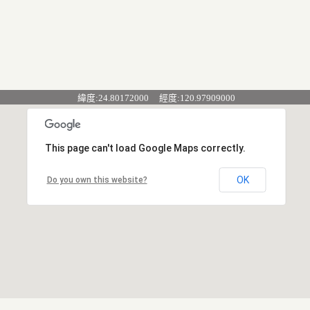
緯度:24.80172000 經度:120.97909000
This page can't load Google Maps correctly.
OK
Do you own this website?