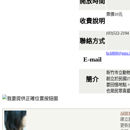
開放時間
票價10元
收費說明
(03)522-2194
聯絡方式
hc6800@ems.h
E-mail
新竹市立動
簡介
創立於民國2
要回憶地點
也是民眾喜
ABB
建立於2
更新