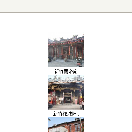
新竹關帝廟
新竹都城隍..