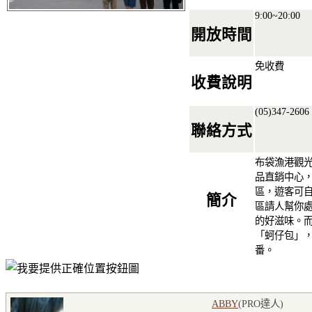
9:00~20:00
開放時間
免收費
收費說明
(05)347-2606
聯絡方式
布袋漁港觀
品直銷中心
區，遊客可
簡介
區請人幫你
的好滋味。
「蚵仔包」
番。
ABBY
(PRO達人
)