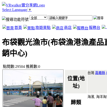
Select Language
▼
首頁
旅遊景點
商店
服務台
布袋觀光漁市(布袋漁港漁產品
銷中心)
點閱數:29504 推薦數:0
台灣.
嘉義縣
.
位置(地
址)
海濱, 海洋
歸類