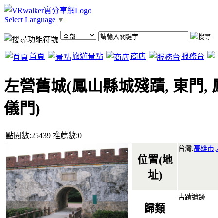
Select Language
▼
首頁
旅遊景點
商店
服務台
左營舊城(鳳山縣城殘蹟, 東門, 
儀門)
點閱數:25439 推薦數:0
台灣.
高雄市
.
位置(地
址)
古蹟遺跡
歸類