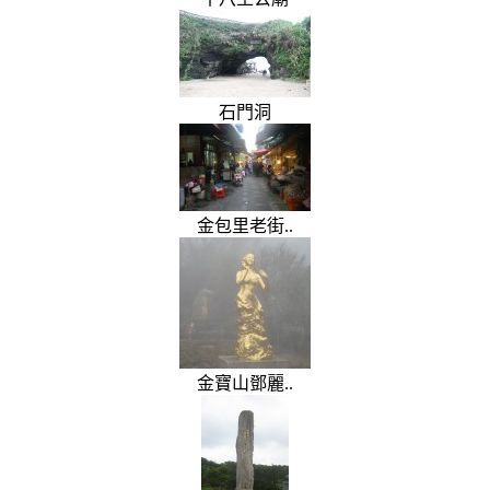
石門洞
金包里老街..
金寶山鄧麗..