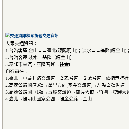
交通資訊
大眾交通資訊：
1.台汽客運:金山←→臺北(經陽明山)；淡水←→基隆(經金山
2.台汽客運:淡水→基隆（經金山）
3.基隆市臺汽、基隆客運→往金山
自行前往：
1.臺北→重慶北路交流道→２乙省道→２號省道→依指示牌
2.高速公路國道3號→萬里方向(基金交流道)→左轉２號省道
3.高速公路國道1號→五股交流道→關渡大橋→竹圍→登輝大
4.臺北→陽明山國家公園→陽金公路→金山