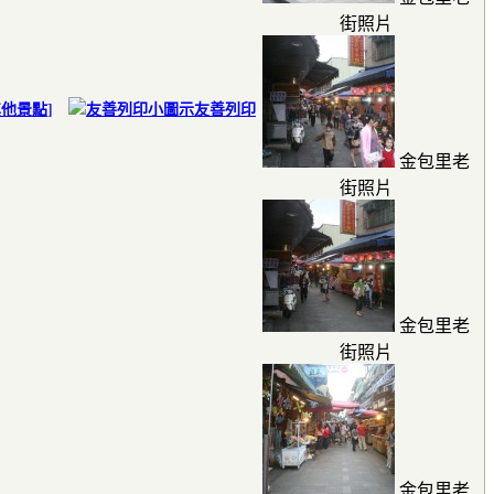
街照片
其他景點
]
友善列印
金包里老
街照片
金包里老
街照片
金包里老