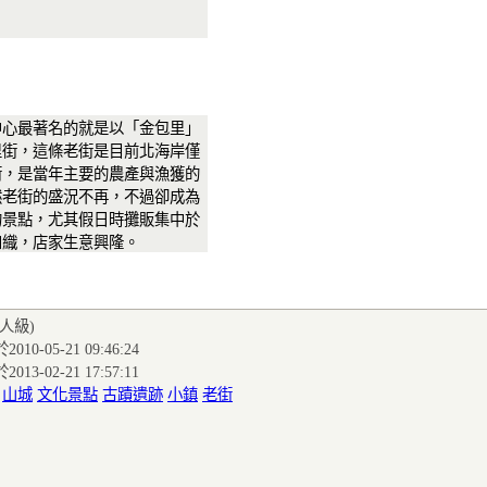
中心最著名的就是以「金包里」
里街，這條老街是目前北海岸僅
街，是當年主要的農產與漁獲的
然老街的盛況不再，不過卻成為
的景點，尤其假日時攤販集中於
如織，店家生意興隆。
達人級
)
010-05-21 09:46:24
013-02-21 17:57:11
:
山城
文化景點
古蹟遺跡
小鎮
老街