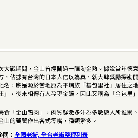
次大戰期間，金山曾經鬧過一陣淘金熱。據說當年德
方，佔據有台灣的日本人信以為真，就大肆獎勵探勘
地名，應是源於當地原為平埔族「基包里社」居住之
庄」，後來相傳有人發現金礦，因此又稱為「金包里
美食「金山鴨肉」，肉質鮮嫩多汁為多數遊人所推崇
金山的蕃薯作出各式零嘴，種類繁多。
參閱：
全國老街, 全台老街整理列表