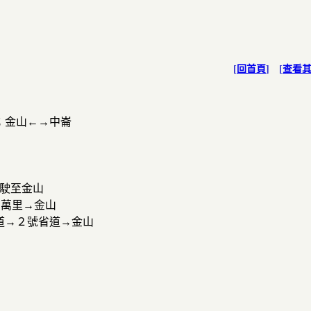
[
回首頁
] [
查看
)；金山←→中崙
行駛至金山
→萬里→金山
道→２號省道→金山