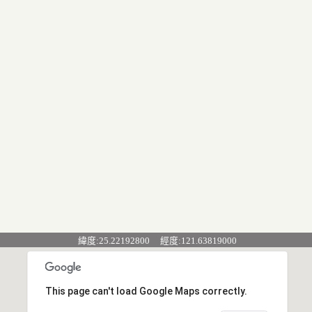
緯度:25.22192800 經度:121.63819000
This page can't load Google Maps correctly.