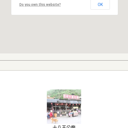
OK
Do you own this website?
十八王公廟