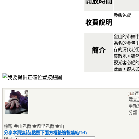
開放時間
參觀免費
收費說明
金山的市鎮
為名的金包
簡介
存的清代老
集散地。雖
觀光客必經
此處，遊人
jai
(
建立於2
更新於2
分類
標籤:金山老街 金包里老街 金山
分享本頁連結(點選下面方框後複製連結Url)