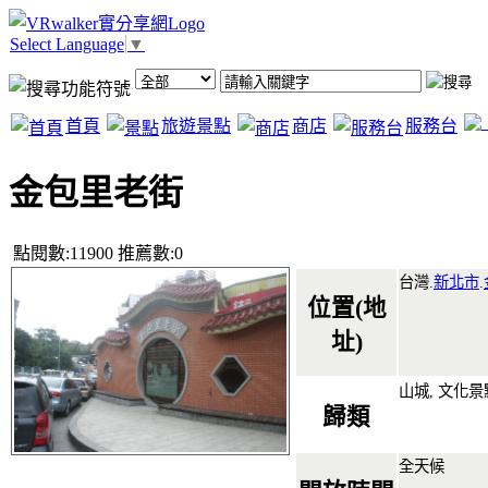
Select Language
▼
首頁
旅遊景點
商店
服務台
金包里老街
點閱數:11900 推薦數:0
台灣.
新北市
.
位置(地
址)
山城, 文化景
歸類
全天候