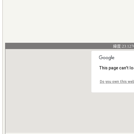
緯度:23.127
This page can't l
Do you own this we