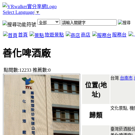
Select Language
▼
首頁
旅遊景點
商店
服務台
善化啤酒廠
點閱數:12233 推薦數:0
台灣.
台南市
.
位置(地
址)
文化景點, 
歸類
臺灣菸酒股份