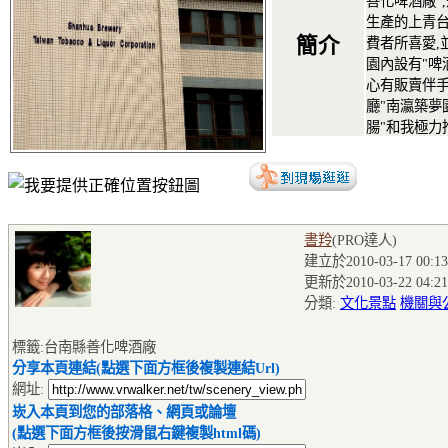
善化啤酒廠",
生產的上青
簡介
費者所喜愛,並
園內設有"啤
心有販賣伴手
廳"南瀛築夢
腸"和我極力
書羚
(PRO達人
)
建立於2010-03-17 00:13
更新於2010-03-22 04:21
分類:
文化景點
機關與
標籤:台南縣善化啤酒廠
分享本頁連結(點選下面方框後複製連結Url)
網址:
崁入本頁到您的部落格、網頁或論壇
(點選下面方框後按滑鼠右鍵複製html碼)