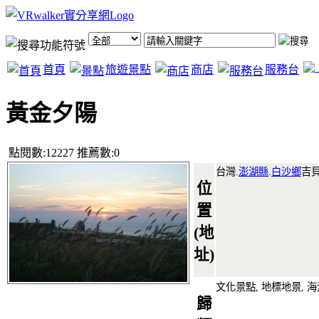
首頁
旅遊景點
商店
服務台
黃金夕陽
點閱數:12227 推薦數:0
台灣.
澎湖縣
.
白沙鄉
吉
位
置
(地
址)
文化景點, 地標地景, 海
歸