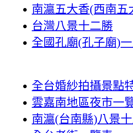
南瀛五大香(西南五
台灣八景十二勝
全國孔廟(孔子廟)
全台婚紗拍攝景點
雲嘉南地區夜市一
南瀛(台南縣)八景